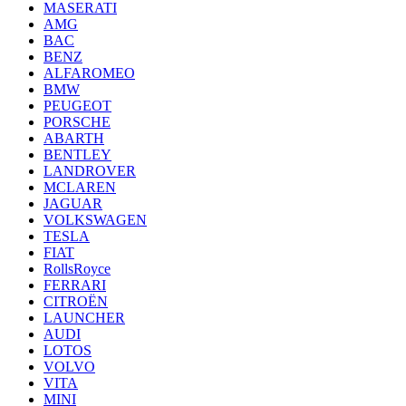
MASERATI
AMG
BAC
BENZ
ALFAROMEO
BMW
PEUGEOT
PORSCHE
ABARTH
BENTLEY
LANDROVER
MCLAREN
JAGUAR
VOLKSWAGEN
TESLA
FIAT
RollsRoyce
FERRARI
CITROËN
LAUNCHER
AUDI
LOTOS
VOLVO
VITA
MINI