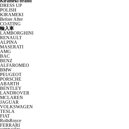
Kirameki brand
DRESS UP
POLISH
KIRAMEKI
Before After
COATING
輸入車
LAMBORGHINI
RENAULT
ALPINA
MASERATI
AMG
BAC
BENZ
ALFAROMEO
BMW
PEUGEOT
PORSCHE
ABARTH
BENTLEY
LANDROVER
MCLAREN
JAGUAR
VOLKSWAGEN
TESLA
FIAT
RollsRoyce
FERRARI