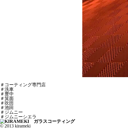
＃コーティング専門店
＃洗車
＃豊中
＃箕面
＃吹田
＃池田
＃ジムニー
＃ジムニーシエラ
© 2013 kirameki