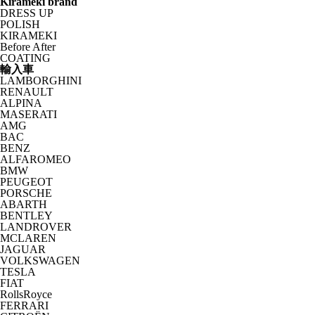
Kirameki brand
DRESS UP
POLISH
KIRAMEKI
Before After
COATING
輸入車
LAMBORGHINI
RENAULT
ALPINA
MASERATI
AMG
BAC
BENZ
ALFAROMEO
BMW
PEUGEOT
PORSCHE
ABARTH
BENTLEY
LANDROVER
MCLAREN
JAGUAR
VOLKSWAGEN
TESLA
FIAT
RollsRoyce
FERRARI