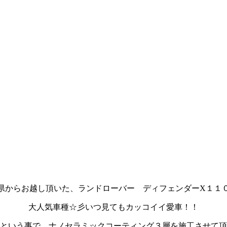
県からお越し頂いた、ランドローバー ディフェンダーX１１
大人気車種☆彡いつ見てもカッコイイ愛車！！
という事で、ナノセラミックコーティング３層を施工させて頂