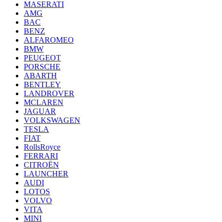
MASERATI
AMG
BAC
BENZ
ALFAROMEO
BMW
PEUGEOT
PORSCHE
ABARTH
BENTLEY
LANDROVER
MCLAREN
JAGUAR
VOLKSWAGEN
TESLA
FIAT
RollsRoyce
FERRARI
CITROËN
LAUNCHER
AUDI
LOTOS
VOLVO
VITA
MINI