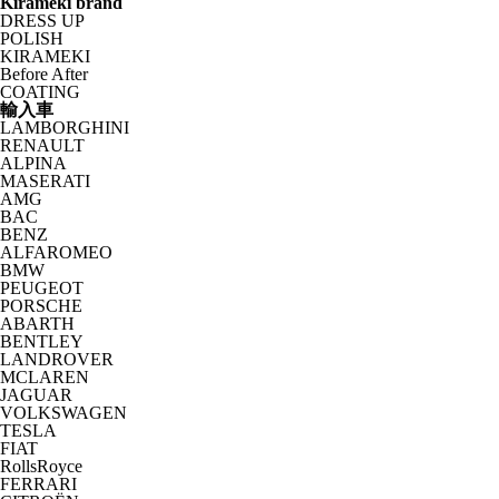
Kirameki brand
DRESS UP
POLISH
KIRAMEKI
Before After
COATING
輸入車
LAMBORGHINI
RENAULT
ALPINA
MASERATI
AMG
BAC
BENZ
ALFAROMEO
BMW
PEUGEOT
PORSCHE
ABARTH
BENTLEY
LANDROVER
MCLAREN
JAGUAR
VOLKSWAGEN
TESLA
FIAT
RollsRoyce
FERRARI