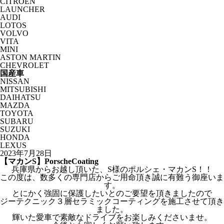
CITROËN
LAUNCHER
AUDI
LOTOS
VOLVO
VITA
MINI
ASTON MARTIN
CHEVROLET
国産車
NISSAN
MITSUBISHI
DAIHATSU
MAZDA
TOYOTA
SUBARU
SUZUKI
HONDA
LEXUS
2023年7月28日
【マカンS】PorscheCoating
兵庫県からお越し頂いた、S様のポルシェ・マカンS！！
この度は、数多くの専門店からご用命頂き誠に有難う御座いま
す。
とにかく強固に保護したいとのご要望を頂きましたので
ジーテクニック３層セラミックコーティングを施工させて頂き
ました。
輝いた愛車で素敵なドライブをお楽しみくださいませ。