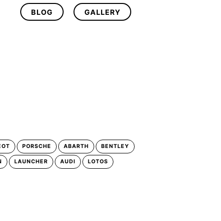
BLOG
GALLERY
EOT
PORSCHE
ABARTH
BENTLEY
N
LAUNCHER
AUDI
LOTOS