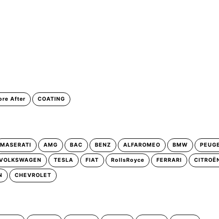
ore After
COATING
MASERATI
AMG
BAC
BENZ
ALFAROMEO
BMW
PEUG
VOLKSWAGEN
TESLA
FIAT
RollsRoyce
FERRARI
CITROË
N
CHEVROLET