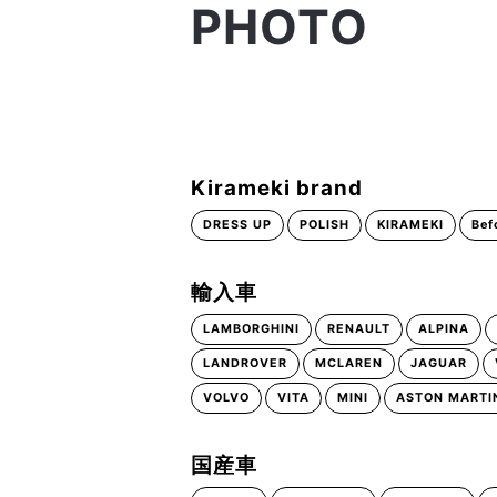
PHOTO
Kirameki brand
DRESS UP
POLISH
KIRAMEKI
Bef
輸入車
LAMBORGHINI
RENAULT
ALPINA
LANDROVER
MCLAREN
JAGUAR
VOLVO
VITA
MINI
ASTON MARTI
国産車