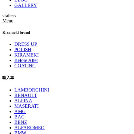
GALLERY
Gallery
Menu
Kirameki brand
DRESS UP
POLISH
KIRAMEKI
Before After
COATING
輸入車
LAMBORGHINI
RENAULT
ALPINA
MASERATI
AMG
BAC
BENZ
ALFAROMEO
BMW