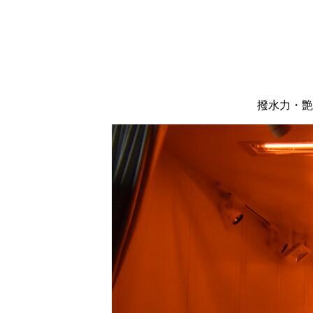
撥水力・艶