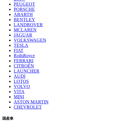
PEUGEOT
PORSCHE
ABARTH
BENTLEY
LANDROVER
MCLAREN
JAGUAR
VOLKSWAGEN
TESLA
FIAT
RollsRoyce
FERRARI
CITROËN
LAUNCHER
AUDI
LOTOS
VOLVO
VITA
MINI
ASTON MARTIN
CHEVROLET
国産車