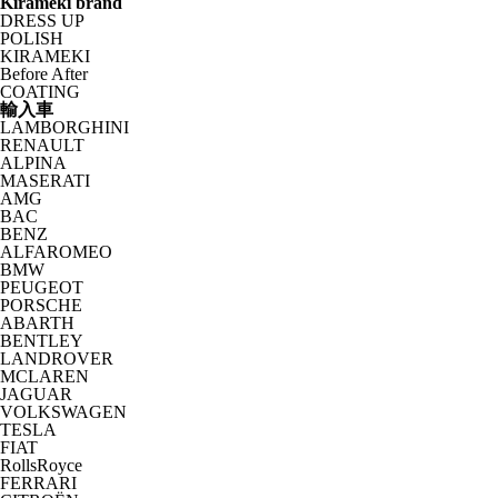
Kirameki brand
DRESS UP
POLISH
KIRAMEKI
Before After
COATING
輸入車
LAMBORGHINI
RENAULT
ALPINA
MASERATI
AMG
BAC
BENZ
ALFAROMEO
BMW
PEUGEOT
PORSCHE
ABARTH
BENTLEY
LANDROVER
MCLAREN
JAGUAR
VOLKSWAGEN
TESLA
FIAT
RollsRoyce
FERRARI