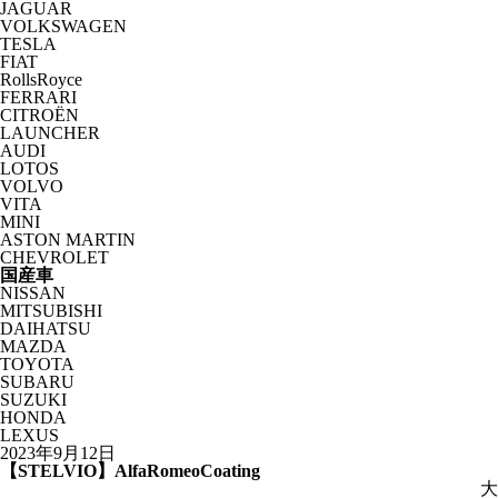
JAGUAR
VOLKSWAGEN
TESLA
FIAT
RollsRoyce
FERRARI
CITROËN
LAUNCHER
AUDI
LOTOS
VOLVO
VITA
MINI
ASTON MARTIN
CHEVROLET
国産車
NISSAN
MITSUBISHI
DAIHATSU
MAZDA
TOYOTA
SUBARU
SUZUKI
HONDA
LEXUS
2023年9月12日
【STELVIO】AlfaRomeoCoating
大