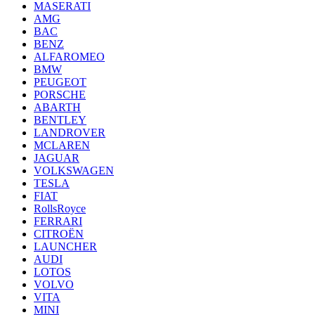
MASERATI
AMG
BAC
BENZ
ALFAROMEO
BMW
PEUGEOT
PORSCHE
ABARTH
BENTLEY
LANDROVER
MCLAREN
JAGUAR
VOLKSWAGEN
TESLA
FIAT
RollsRoyce
FERRARI
CITROËN
LAUNCHER
AUDI
LOTOS
VOLVO
VITA
MINI