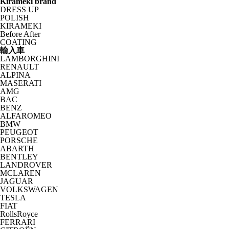
Kirameki brand
DRESS UP
POLISH
KIRAMEKI
Before After
COATING
輸入車
LAMBORGHINI
RENAULT
ALPINA
MASERATI
AMG
BAC
BENZ
ALFAROMEO
BMW
PEUGEOT
PORSCHE
ABARTH
BENTLEY
LANDROVER
MCLAREN
JAGUAR
VOLKSWAGEN
TESLA
FIAT
RollsRoyce
FERRARI