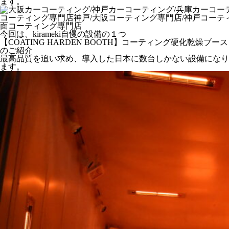
ます。
今回は、kirameki自慢の設備の１つ
【COATING HARDEN BOOTH】コーティング硬化乾燥ブース
のご紹介
最高品質を追い求め、導入した日本に数台しかない設備になり
ます。