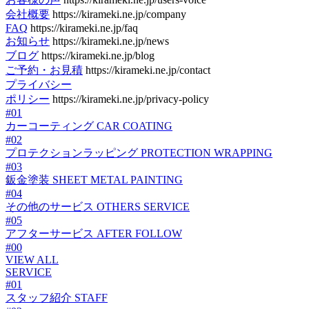
会社概要
https://kirameki.ne.jp/company
FAQ
https://kirameki.ne.jp/faq
お知らせ
https://kirameki.ne.jp/news
ブログ
https://kirameki.ne.jp/blog
ご予約・お見積
https://kirameki.ne.jp/contact
プライバシー
ポリシー
https://kirameki.ne.jp/privacy-policy
#01
カーコーティング
CAR COATING
#02
プロテクションラッピング
PROTECTION WRAPPING
#03
鈑金塗装
SHEET METAL PAINTING
#04
その他のサービス
OTHERS SERVICE
#05
アフターサービス
AFTER FOLLOW
#00
VIEW ALL
SERVICE
#01
スタッフ紹介
STAFF