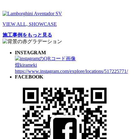
VIEW ALL, SHOWCASE
施工事例をもっと見る
INSTAGRAM
煌kirameki
https://www.instagram.com/explore/locations/517225771/
FACEBOOK