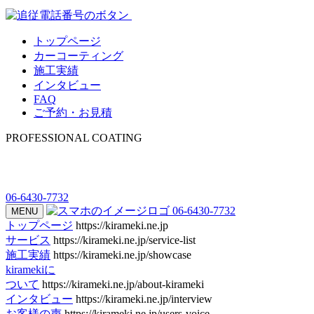
トップページ
カーコーティング
施工実績
インタビュー
FAQ
ご予約・お見積
PROFESSIONAL COATING
06-6430-7732
06-6430-7732
MENU
トップページ
https://kirameki.ne.jp
サービス
https://kirameki.ne.jp/service-list
施工実績
https://kirameki.ne.jp/showcase
kiramekiに
ついて
https://kirameki.ne.jp/about-kirameki
インタビュー
https://kirameki.ne.jp/interview
お客様の声
https://kirameki.ne.jp/users-voice