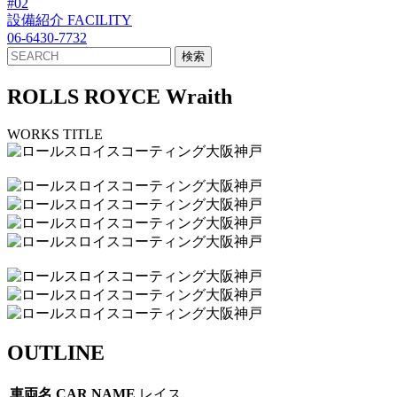
#02
設備紹介
FACILITY
06-6430-7732
ROLLS ROYCE Wraith
WORKS TITLE
OUTLINE
車両名
CAR NAME
レイス