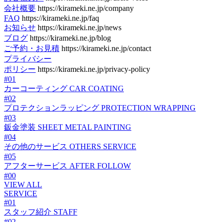
会社概要
https://kirameki.ne.jp/company
FAQ
https://kirameki.ne.jp/faq
お知らせ
https://kirameki.ne.jp/news
ブログ
https://kirameki.ne.jp/blog
ご予約・お見積
https://kirameki.ne.jp/contact
プライバシー
ポリシー
https://kirameki.ne.jp/privacy-policy
#01
カーコーティング
CAR COATING
#02
プロテクションラッピング
PROTECTION WRAPPING
#03
鈑金塗装
SHEET METAL PAINTING
#04
その他のサービス
OTHERS SERVICE
#05
アフターサービス
AFTER FOLLOW
#00
VIEW ALL
SERVICE
#01
スタッフ紹介
STAFF
#02