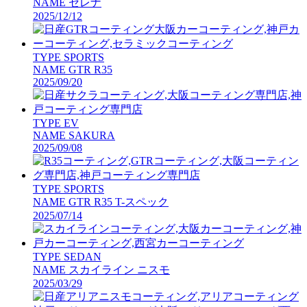
NAME
セレナ
2025/12/12
TYPE
SPORTS
NAME
GTR R35
2025/09/20
TYPE
EV
NAME
SAKURA
2025/09/08
TYPE
SPORTS
NAME
GTR R35 T-スペック
2025/07/14
TYPE
SEDAN
NAME
スカイライン ニスモ
2025/03/29