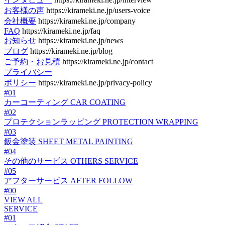
お客様の声
https://kirameki.ne.jp/users-voice
会社概要
https://kirameki.ne.jp/company
FAQ
https://kirameki.ne.jp/faq
お知らせ
https://kirameki.ne.jp/news
ブログ
https://kirameki.ne.jp/blog
ご予約・お見積
https://kirameki.ne.jp/contact
プライバシー
ポリシー
https://kirameki.ne.jp/privacy-policy
#01
カーコーティング
CAR COATING
#02
プロテクションラッピング
PROTECTION WRAPPING
#03
鈑金塗装
SHEET METAL PAINTING
#04
その他のサービス
OTHERS SERVICE
#05
アフターサービス
AFTER FOLLOW
#00
VIEW ALL
SERVICE
#01