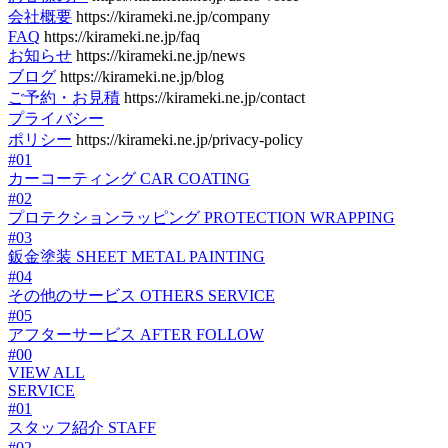
会社概要
https://kirameki.ne.jp/company
FAQ
https://kirameki.ne.jp/faq
お知らせ
https://kirameki.ne.jp/news
ブログ
https://kirameki.ne.jp/blog
ご予約・お見積
https://kirameki.ne.jp/contact
プライバシー
ポリシー
https://kirameki.ne.jp/privacy-policy
#01
カーコーティング
CAR COATING
#02
プロテクションラッピング
PROTECTION WRAPPING
#03
鈑金塗装
SHEET METAL PAINTING
#04
その他のサービス
OTHERS SERVICE
#05
アフターサービス
AFTER FOLLOW
#00
VIEW ALL
SERVICE
#01
スタッフ紹介
STAFF
#02