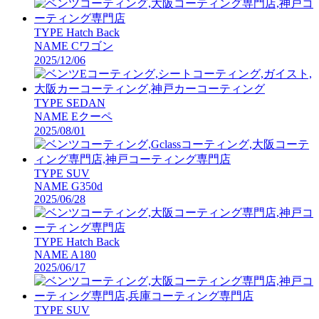
TYPE
Hatch Back
NAME
Cワゴン
2025/12/06
TYPE
SEDAN
NAME
Eクーペ
2025/08/01
TYPE
SUV
NAME
G350d
2025/06/28
TYPE
Hatch Back
NAME
A180
2025/06/17
TYPE
SUV