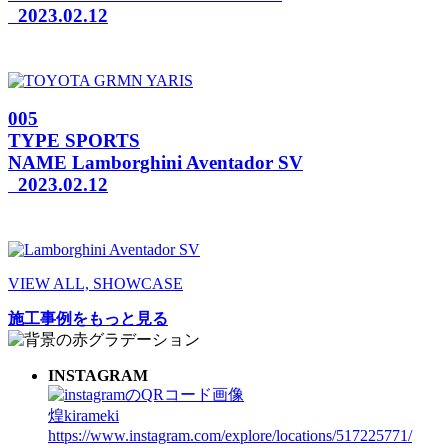
2023.02.12
005
TYPE
SPORTS
NAME
Lamborghini Aventador SV
2023.02.12
VIEW ALL, SHOWCASE
施工事例をもっと見る
INSTAGRAM
煌kirameki
https://www.instagram.com/explore/locations/517225771/