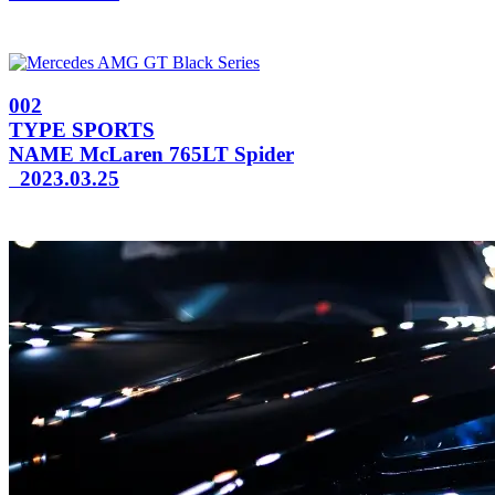
002
TYPE
SPORTS
NAME
McLaren 765LT Spider
2023.03.25