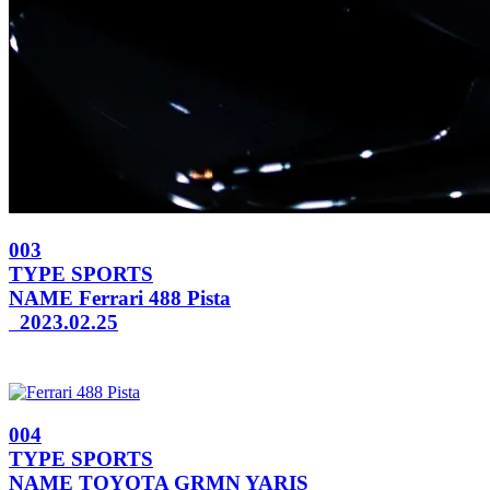
003
TYPE
SPORTS
NAME
Ferrari 488 Pista
2023.02.25
004
TYPE
SPORTS
NAME
TOYOTA GRMN YARIS