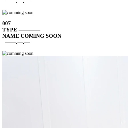
——.—.—
007
TYPE
————
NAME
COMING SOON
——.—.—