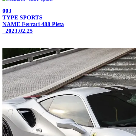
003
TYPE
SPORTS
NAME
Ferrari 488 Pista
2023.02.25