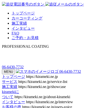
トップページ
カーコーティング
施工実績
インタビュー
FAQ
ご予約・お見積
PROFESSIONAL COATING
06-6430-7732
06-6430-7732
MENU
トップページ
https://kirameki.ne.jp
サービス
https://kirameki.ne.jp/service-list
施工実績
https://kirameki.ne.jp/showcase
kiramekiに
ついて
https://kirameki.ne.jp/about-kirameki
インタビュー
https://kirameki.ne.jp/interview
お客様の声
https://kirameki.ne.jp/users-voice