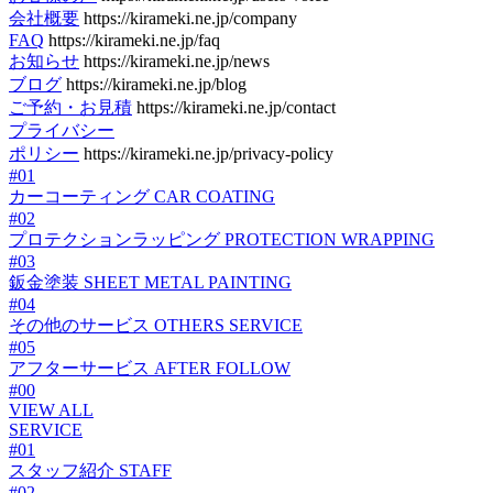
会社概要
https://kirameki.ne.jp/company
FAQ
https://kirameki.ne.jp/faq
お知らせ
https://kirameki.ne.jp/news
ブログ
https://kirameki.ne.jp/blog
ご予約・お見積
https://kirameki.ne.jp/contact
プライバシー
ポリシー
https://kirameki.ne.jp/privacy-policy
#01
カーコーティング
CAR COATING
#02
プロテクションラッピング
PROTECTION WRAPPING
#03
鈑金塗装
SHEET METAL PAINTING
#04
その他のサービス
OTHERS SERVICE
#05
アフターサービス
AFTER FOLLOW
#00
VIEW ALL
SERVICE
#01
スタッフ紹介
STAFF
#02