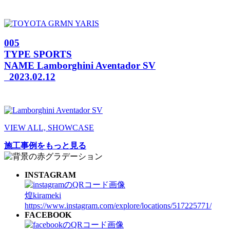
005
TYPE
SPORTS
NAME
Lamborghini Aventador SV
2023.02.12
VIEW ALL, SHOWCASE
施工事例をもっと見る
INSTAGRAM
煌kirameki
https://www.instagram.com/explore/locations/517225771/
FACEBOOK