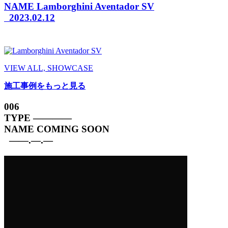
NAME
Lamborghini Aventador SV
2023.02.12
VIEW ALL, SHOWCASE
施工事例をもっと見る
006
TYPE
————
NAME
COMING SOON
——.—.—