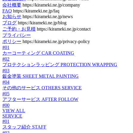
会社概要
https://kirameki.ne.jp/company
FAQ
https://kirameki.ne.jp/faq
お知らせ
https://kirameki.ne.jp/news
ブログ
https://kirameki.ne.jp/blog
ご予約・お見積
https://kirameki.ne.jp/contact
プライバシー
ポリシー
https://kirameki.ne.jp/privacy-policy
#01
カーコーティング
CAR COATING
#02
プロテクションラッピング
PROTECTION WRAPPING
#03
鈑金塗装
SHEET METAL PAINTING
#04
その他のサービス
OTHERS SERVICE
#05
アフターサービス
AFTER FOLLOW
#00
VIEW ALL
SERVICE
#01
スタッフ紹介
STAFF
#02