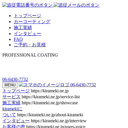
トップページ
カーコーティング
施工実績
インタビュー
FAQ
ご予約・お見積
PROFESSIONAL COATING
06-6430-7732
06-6430-7732
MENU
トップページ
https://kirameki.ne.jp
サービス
https://kirameki.ne.jp/service-list
施工実績
https://kirameki.ne.jp/showcase
kiramekiに
ついて
https://kirameki.ne.jp/about-kirameki
インタビュー
https://kirameki.ne.jp/interview
お客様の声
https://kirameki.ne.jp/users-voice