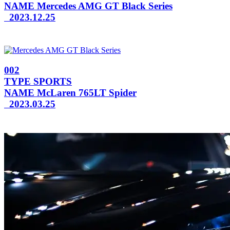
NAME
Mercedes AMG GT Black Series
2023.12.25
002
TYPE
SPORTS
NAME
McLaren 765LT Spider
2023.03.25