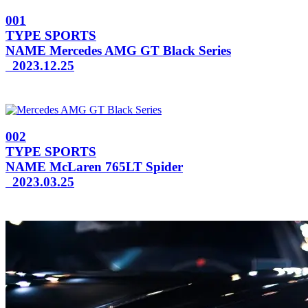
001
TYPE
SPORTS
NAME
Mercedes AMG GT Black Series
2023.12.25
002
TYPE
SPORTS
NAME
McLaren 765LT Spider
2023.03.25