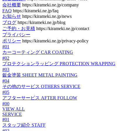
会社概要
https://kirameki.ne.jp/company
FAQ
https://kirameki.ne.jp/faq
お知らせ
https://kirameki.ne.jp/news
ブログ
https://kirameki.ne.jp/blog
ご予約・お見積
https://kirameki.ne.jp/contact
プライバシー
ポリシー
https://kirameki.ne.jp/privacy-policy
#01
カーコーティング
CAR COATING
#02
プロテクションラッピング
PROTECTION WRAPPING
#03
鈑金塗装
SHEET METAL PAINTING
#04
その他のサービス
OTHERS SERVICE
#05
アフターサービス
AFTER FOLLOW
#00
VIEW ALL
SERVICE
#01
スタッフ紹介
STAFF
#02