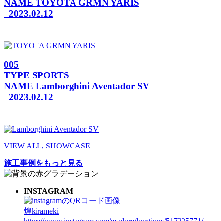
NAME
TOYOTA GRMN YARIS
2023.02.12
005
TYPE
SPORTS
NAME
Lamborghini Aventador SV
2023.02.12
VIEW ALL, SHOWCASE
施工事例をもっと見る
INSTAGRAM
煌kirameki
https://www.instagram.com/explore/locations/517225771/