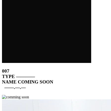
007
TYPE
————
NAME
COMING SOON
——.—.—