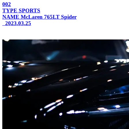
002
TYPE
SPORTS
NAME
McLaren 765LT Spider
2023.03.25