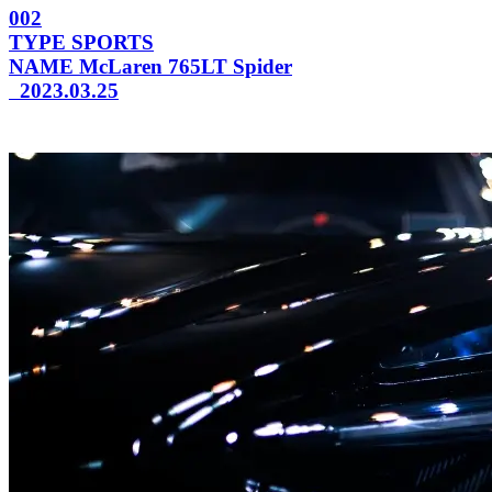
002
TYPE
SPORTS
NAME
McLaren 765LT Spider
2023.03.25