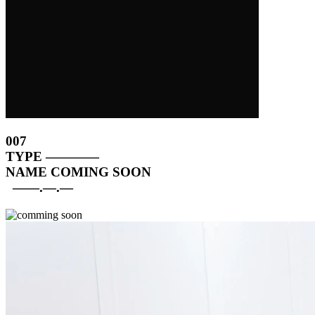
007
TYPE
————
NAME
COMING SOON
——.—.—