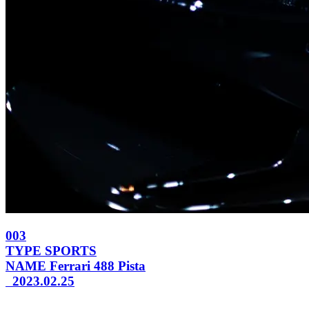
003
TYPE
SPORTS
NAME
Ferrari 488 Pista
2023.02.25