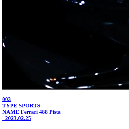
003
TYPE
SPORTS
NAME
Ferrari 488 Pista
2023.02.25