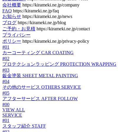
会社概要
https://kirameki.ne.jp/company
FAQ
https://kirameki.ne.jp/faq
お知らせ
https://kirameki.ne.jp/news
ブログ
https://kirameki.ne.jp/blog
ご予約・お見積
https://kirameki.ne.jp/contact
プライバシー
ポリシー
https://kirameki.ne.jp/privacy-policy
#01
カーコーティング
CAR COATING
#02
プロテクションラッピング
PROTECTION WRAPPING
#03
鈑金塗装
SHEET METAL PAINTING
#04
その他のサービス
OTHERS SERVICE
#05
アフターサービス
AFTER FOLLOW
#00
VIEW ALL
SERVICE
#01
スタッフ紹介
STAFF
#02