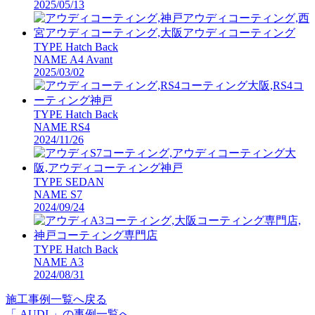
2025/05/13
TYPE
Hatch Back
NAME
A4 Avant
2025/03/02
TYPE
Hatch Back
NAME
RS4
2024/11/26
TYPE
SEDAN
NAME
S7
2024/09/24
TYPE
Hatch Back
NAME
A3
2024/08/31
施工事例一覧へ戻る
「 AUDI 」の事例一覧へ