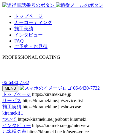
トップページ
カーコーティング
施工実績
インタビュー
FAQ
ご予約・お見積
PROFESSIONAL COATING
06-6430-7732
06-6430-7732
MENU
トップページ
https://kirameki.ne.jp
サービス
https://kirameki.ne.jp/service-list
施工実績
https://kirameki.ne.jp/showcase
kiramekiに
ついて
https://kirameki.ne.jp/about-kirameki
インタビュー
https://kirameki.ne.jp/interview
お客様の声
https://kirameki.ne.jp/users-voice