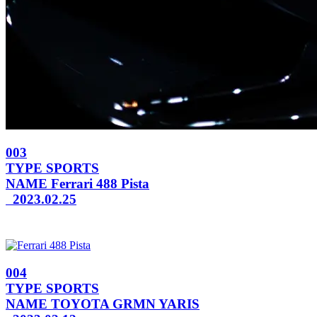
003
TYPE
SPORTS
NAME
Ferrari 488 Pista
2023.02.25
004
TYPE
SPORTS
NAME
TOYOTA GRMN YARIS