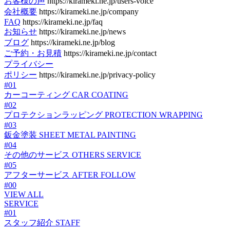
お客様の声
https://kirameki.ne.jp/users-voice
会社概要
https://kirameki.ne.jp/company
FAQ
https://kirameki.ne.jp/faq
お知らせ
https://kirameki.ne.jp/news
ブログ
https://kirameki.ne.jp/blog
ご予約・お見積
https://kirameki.ne.jp/contact
プライバシー
ポリシー
https://kirameki.ne.jp/privacy-policy
#01
カーコーティング
CAR COATING
#02
プロテクションラッピング
PROTECTION WRAPPING
#03
鈑金塗装
SHEET METAL PAINTING
#04
その他のサービス
OTHERS SERVICE
#05
アフターサービス
AFTER FOLLOW
#00
VIEW ALL
SERVICE
#01
スタッフ紹介
STAFF