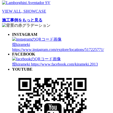
VIEW ALL, SHOWCASE
施工事例をもっと見る
INSTAGRAM
煌kirameki
https://www.instagram.com/explore/locations/517225771/
FACEBOOK
煌kirameki
https://www.facebook.com/kirameki.2013
YOUTUBE