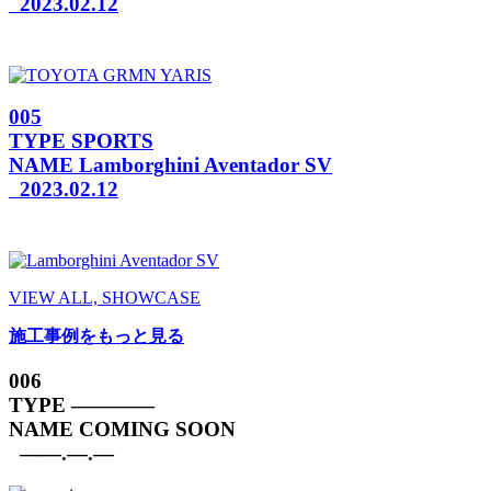
2023.02.12
005
TYPE
SPORTS
NAME
Lamborghini Aventador SV
2023.02.12
VIEW ALL, SHOWCASE
施工事例をもっと見る
006
TYPE
————
NAME
COMING SOON
——.—.—