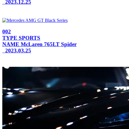
2023.12.25
002
TYPE
SPORTS
NAME
McLaren 765LT Spider
2023.03.25