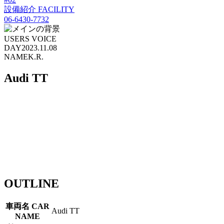
設備紹介
FACILITY
06-6430-7732
USERS VOICE
DAY
2023.11.08
NAME
K.R.
Audi TT
OUTLINE
車両名
CAR
Audi TT
NAME