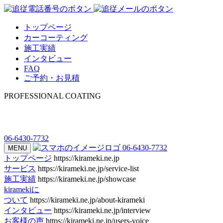
トップページ
カーコーティング
施工実績
インタビュー
FAQ
ご予約・お見積
PROFESSIONAL COATING
06-6430-7732
06-6430-7732
MENU
トップページ
https://kirameki.ne.jp
サービス
https://kirameki.ne.jp/service-list
施工実績
https://kirameki.ne.jp/showcase
kiramekiに
ついて
https://kirameki.ne.jp/about-kirameki
インタビュー
https://kirameki.ne.jp/interview
お客様の声
https://kirameki.ne.jp/users-voice