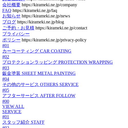
会社概要
https://kirameki.ne.jp/company
FAQ
https://kirameki.ne.jp/faq
お知らせ
https://kirameki.ne.jp/news
ブログ
https://kirameki.ne.jp/blog
ご予約・お見積
https://kirameki.ne.jp/contact
プライバシー
ポリシー
https://kirameki.ne.jp/privacy-policy
#01
カーコーティング
CAR COATING
#02
プロテクションラッピング
PROTECTION WRAPPING
#03
鈑金塗装
SHEET METAL PAINTING
#04
その他のサービス
OTHERS SERVICE
#05
アフターサービス
AFTER FOLLOW
#00
VIEW ALL
SERVICE
#01
スタッフ紹介
STAFF
#02