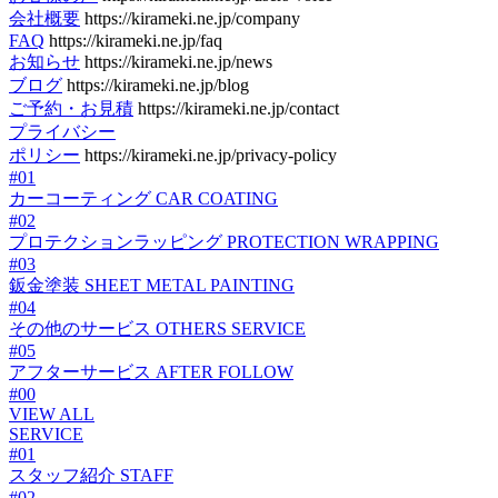
会社概要
https://kirameki.ne.jp/company
FAQ
https://kirameki.ne.jp/faq
お知らせ
https://kirameki.ne.jp/news
ブログ
https://kirameki.ne.jp/blog
ご予約・お見積
https://kirameki.ne.jp/contact
プライバシー
ポリシー
https://kirameki.ne.jp/privacy-policy
#01
カーコーティング
CAR COATING
#02
プロテクションラッピング
PROTECTION WRAPPING
#03
鈑金塗装
SHEET METAL PAINTING
#04
その他のサービス
OTHERS SERVICE
#05
アフターサービス
AFTER FOLLOW
#00
VIEW ALL
SERVICE
#01
スタッフ紹介
STAFF
#02