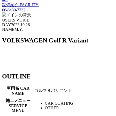
設備紹介
FACILITY
06-6430-7732
USERS VOICE
DAY
2023.10.26
NAME
M.Y.
VOLKSWAGEN Golf R Variant
OUTLINE
車両名
CAR
ゴルフＲバリアント
NAME
施工メニュー
CAR COATING
SERVICE
OTHER
MENU