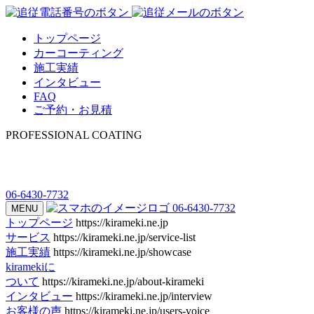
トップページ
カーコーティング
施工実績
インタビュー
FAQ
ご予約・お見積
PROFESSIONAL COATING
06-6430-7732
06-6430-7732
MENU
トップページ
https://kirameki.ne.jp
サービス
https://kirameki.ne.jp/service-list
施工実績
https://kirameki.ne.jp/showcase
kiramekiに
ついて
https://kirameki.ne.jp/about-kirameki
インタビュー
https://kirameki.ne.jp/interview
お客様の声
https://kirameki.ne.jp/users-voice