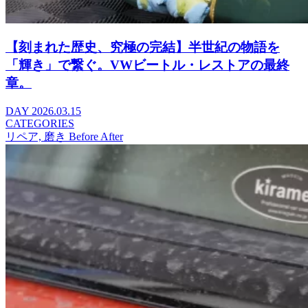
【刻まれた歴史、究極の完結】半世紀の物語を
「輝き」で繋ぐ。VWビートル・レストアの最終
章。
DAY
2026.03.15
CATEGORIES
リペア, 磨き Before After