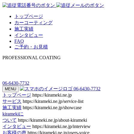
トップページ
カーコーティング
施工実績
インタビュー
FAQ
ご予約・お見積
PROFESSIONAL COATING
06-6430-7732
06-6430-7732
MENU
トップページ
https://kirameki.ne.jp
サービス
https://kirameki.ne.jp/service-list
施工実績
https://kirameki.ne.jp/showcase
kiramekiに
ついて
https://kirameki.ne.jp/about-kirameki
インタビュー
https://kirameki.ne.jp/interview
お客様の声
https://kirameki.ne.jp/users-voice