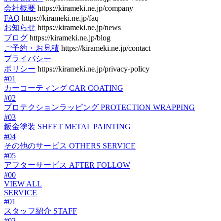
会社概要
https://kirameki.ne.jp/company
FAQ
https://kirameki.ne.jp/faq
お知らせ
https://kirameki.ne.jp/news
ブログ
https://kirameki.ne.jp/blog
ご予約・お見積
https://kirameki.ne.jp/contact
プライバシー
ポリシー
https://kirameki.ne.jp/privacy-policy
#01
カーコーティング
CAR COATING
#02
プロテクションラッピング
PROTECTION WRAPPING
#03
鈑金塗装
SHEET METAL PAINTING
#04
その他のサービス
OTHERS SERVICE
#05
アフターサービス
AFTER FOLLOW
#00
VIEW ALL
SERVICE
#01
スタッフ紹介
STAFF
#02