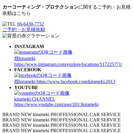
カーコーティング・プロテクション
に関するご予約・お見積
依頼はこちら
06-6430-7732
ご予約・お見積依頼
INSTAGRAM
煌kirameki
https://www.instagram.com/explore/locations/517225771/
FACEBOOK
煌kirameki
https://www.facebook.com/kirameki.2013
YOUTUBE
kirameki CHANNEL
https://www.youtube.com/user/2013kirameki
BRAND NEW kirameki PROFFESSIONAL CAR SERVICE
BRAND NEW kirameki PROFFESSIONAL CAR SERVICE
BRAND NEW kirameki PROFFESSIONAL CAR SERVICE
BRAND NEW kirameki PROFFESSIONAL CAR SERVICE