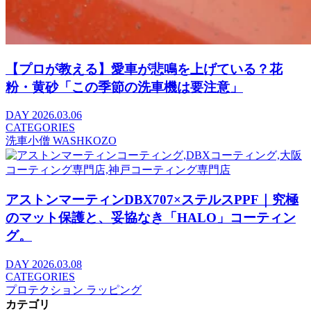
【プロが教える】愛車が悲鳴を上げている？花
粉・黄砂「この季節の洗車機は要注意」
DAY
2026.03.06
CATEGORIES
洗車小僧 WASHKOZO
アストンマーティンDBX707×ステルスPPF｜究極
のマット保護と、妥協なき「HALO」コーティン
グ。
DAY
2026.03.08
CATEGORIES
プロテクション ラッピング
カテゴリ