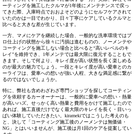
ーティングを施工したクルマが1年後にメンテナンスで戻っ
てきた際、入庫時点でおおよそどのようにセルフケアされて
いたのかは一目でわかり、日々丁寧にケアしているクルマと
比べると大きな差が生じています。
一方、マメにケアを継続した場合、一般的な洗車環境ではプ
ロ仕上げの状態から徐々に汚損は進むものの、ノーメンテや
コーティングを施工しない場合と比べると“高いレベルのキ
レイ”を維持でき、1年メンテでは最大限に復元することもで
きます。そして何より、キレイ度が高い状態を長く楽しめる
のが最大の魅力でしょう。一段とキレイ度が高い愛車とのカ
ーライフは、愛車への想いが強い人程、大きな満足感に繋が
るのではないでしょうか。
特に、弊社も含めわざわざ専門ショップを探してコーティン
グを依頼するカーオーナーは、一般的に愛車への想い・熱量
が高いハズ。せっかく高い熱量と費用をかけて施工したので
あれば、施工直後だけでなく最大限のキレイを長く・目いっ
ぱい体験していただきたい。kiramekiではこうした考えのも
と、決して「コーティング施工後のノーメンテは無価値・
NG」とはいいませんが、施工後は月1回のケアを提案してい