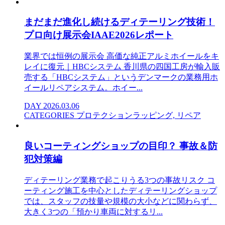
まだまだ進化し続けるディテーリング技術！
プロ向け展示会IAAE2026レポート
業界では恒例の展示会 高価な純正アルミホイールをキ
レイに復元｜HBCシステム 香川県の四国工房が輸入販
売する「HBCシステム」というデンマークの業務用ホ
イールリペアシステム。ホイー...
DAY
2026.03.06
CATEGORIES
プロテクションラッピング, リペア
良いコーティングショップの目印？ 事故＆防
犯対策編
ディテーリング業務で起こりうる3つの事故リスク コ
ーティング施工を中心としたディテーリングショップ
では、スタッフの技量や規模の大小などに関わらず、
大きく3つの「預かり車両に対するリ...