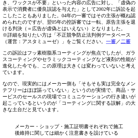
き、ワックスが不要」といった内容の広告に対し、「虚偽の
表示で消費者に優良誤認を与えた」として2002年に訴訟を起
こしたこともありました。04年の一審ではその主張が概ね認
められたのですが、翌05年の控訴審では一転、原告主張を退
ける判決（＝広告が虚偽とはいえない）となりました。
※詳細を知りたい方は「不正競争防止法判例データベース
（運営：アスタミューゼ）」をご覧ください。
一審
／
二審
この訴訟はフッ素樹脂系コーティングが焦点でしたが、ガラ
スコーティングやセラミックコーティングなど液剤の性能が
進化した今でも、この原理は大きくは変わっていないと考え
ています。
なので、現実的にはメーカー側も「そもそも実は完全なメン
テフリーはほぼ謳っていない」というのが実情で、商品・サ
ービスのセールスの現場でコミュニケーションの行き違いが
起こっているというのが「コーティングに関する誤解」の大
きな土台だと見ています。
メーカー・ショップ・施工証明書それぞれで施工
後維持に関しては細かく注意書きを設けている