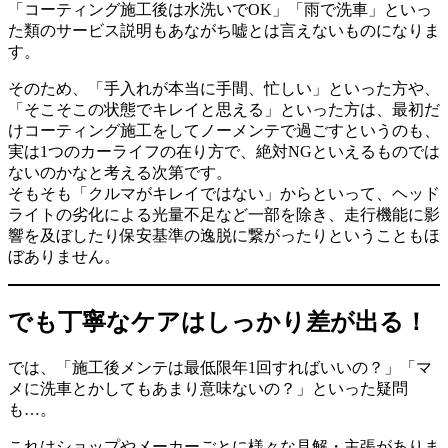
「コーティング施工後は水洗いでOK」「雨で洗車」といっ
た類のサービス説明もあながち嘘とは言えないものになりま
す。
そのため、「手入れが本当に手間、忙しい」といった方や、
「そこそこの状態でキレイと思える」といった方は、最初だ
けコーティング施工をしてノーメンテで過ごすというのも、
実は1つのカーライフの在り方で、絶対NGといえるものでは
ないのかなと考える次第です。
そもそも「クルマがキレイではない」からといって、ヘッド
ライトの劣化による光量不足など一部を除き、走行機能に影
響を及ぼしたり保安基準の逸脱に繋がったりということもほ
ぼありません。
でも丁寧なケアはしっかり差が出る！
では、「施工後メンテは最低限年1回すればいいの？」「マ
メに洗車とかしてもあまり意味ないの？」といった疑問
も…。
これはショップやメーカーごとに様々な見解・主張がありま