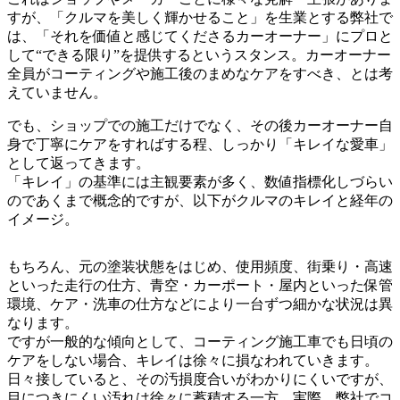
すが、「クルマを美しく輝かせること」を生業とする弊社で
は、「それを価値と感じてくださるカーオーナー」にプロと
して“できる限り”を提供するというスタンス。カーオーナー
全員がコーティングや施工後のまめなケアをすべき、とは考
えていません。
でも、ショップでの施工だけでなく、その後カーオーナー自
身で丁寧にケアをすればする程、しっかり「キレイな愛車」
として返ってきます。
「キレイ」の基準には主観要素が多く、数値指標化しづらい
のであくまで概念的ですが、以下がクルマのキレイと経年の
イメージ。
もちろん、元の塗装状態をはじめ、使用頻度、街乗り・高速
といった走行の仕方、青空・カーポート・屋内といった保管
環境、ケア・洗車の仕方などにより一台ずつ細かな状況は異
なります。
ですが一般的な傾向として、コーティング施工車でも日頃の
ケアをしない場合、キレイは徐々に損なわれていきます。
日々接していると、その汚損度合いがわかりにくいですが、
目につきにくい汚れは徐々に蓄積する一方。実際、弊社でコ