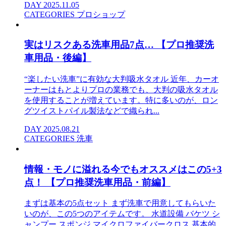
DAY
2025.11.05
CATEGORIES
プロショップ
実はリスクある洗車用品7点… 【プロ推奨洗
車用品・後編】
“楽したい洗車”に有効な大判吸水タオル 近年、カーオ
ーナーはもとよりプロの業務でも、大判の吸水タオル
を使用することが増えています。特に多いのが、ロン
グツイストパイル製法などで織られ...
DAY
2025.08.21
CATEGORIES
洗車
情報・モノに溢れる今でもオススメはこの5+3
点！ 【プロ推奨洗車用品・前編】
まずは基本の5点セット まず洗車で用意してもらいた
いのが、この5つのアイテムです。 水道設備 バケツ シ
ャンプー スポンジ マイクロファイバークロス 基本的