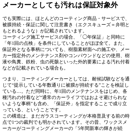
メーカーとしても汚れは保証対象外
でも実際には、ほとんどのコーティング商品・サービスで、
被膜持続・保証に関して注意書き（エクスキューズ＝弁明と
もとれるような）が記載されています。
コーティング施工サービスの場合、「◯年保証」と同時に
「年1回の点検」を条件にしていることがほぼ全て。また、
保証外となる事柄についても、樹脂素材面への施工や、メー
カー指定外のメンテナンス剤やコンパウンドなどの使用、樹
液や鳥糞、鉄粉、虫の死骸といった外的要素による汚れ付着
などが記載されている場合も。
つまり、コーティングメーカーとしては、耐候試験などを通
じて“提示している年数通りに被膜が持続する”ことを検証し
ている…。ただ同時に、年1回のメンテナンスをはじめ、各
種汚れの付着など“通常のカーライフではおよそ避けられな
いような事柄”も含め、「保証外」を指定することで成り立
っている、ということです。
この構造は、まだガラスコーティングが本格普及する前の時
点で1つの裁判でも明かされています。その昔、ワックスメ
ーカーがコーティングメーカーの「5年間新車の輝きが続