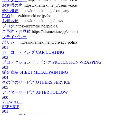
お客様の声
https://kirameki.ne.jp/users-voice
会社概要
https://kirameki.ne.jp/company
FAQ
https://kirameki.ne.jp/faq
お知らせ
https://kirameki.ne.jp/news
ブログ
https://kirameki.ne.jp/blog
ご予約・お見積
https://kirameki.ne.jp/contact
プライバシー
ポリシー
https://kirameki.ne.jp/privacy-policy
#01
カーコーティング
CAR COATING
#02
プロテクションラッピング
PROTECTION WRAPPING
#03
鈑金塗装
SHEET METAL PAINTING
#04
その他のサービス
OTHERS SERVICE
#05
アフターサービス
AFTER FOLLOW
#00
VIEW ALL
SERVICE
#01