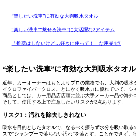
“楽したい洗車”に有効な大判吸水タオル
“楽しい洗車”“魅せる洗車”に大活躍な2アイテム
「推奨はしないけど…好きに使って！」な用品4点
“楽したい洗車”に有効な大判吸水タオル
近年、カーオーナーはもとよりプロの業務でも、大判の吸水
イクロファイバークロス。とにかく吸水力に優れていて、シ
商品としては、カー用品店店頭に並ぶ大手メーカー品や海外
そして、使用する上で注意したいリスクが2点あります。
リスク1：汚れを除去しきれない
吸水を目的としたタオルで、なるべく擦らず水分を吸い取る
スで“シャンプーで落ちない汚れ”を落とす」ことができず、