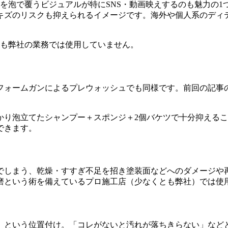
を泡で覆うビジュアルが特にSNS・動画映えするのも魅力の
キズのリスクも抑えられるイメージです。海外や個人系のディ
。
とも弊社の業務では使用していません。
フォームガンによるプレウォッシュでも同様です。前回の記事
かり泡立てたシャンプー＋スポンジ＋2個バケツで十分抑える
できます。
でしまう、乾燥・すすぎ不足を招き塗装面などへのダメージや
磨という術を備えているプロ施工店（少なくとも弊社）では使
」という位置付け。「コレがないと汚れが落ちきらない」など