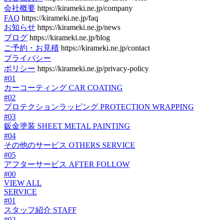
会社概要
https://kirameki.ne.jp/company
FAQ
https://kirameki.ne.jp/faq
お知らせ
https://kirameki.ne.jp/news
ブログ
https://kirameki.ne.jp/blog
ご予約・お見積
https://kirameki.ne.jp/contact
プライバシー
ポリシー
https://kirameki.ne.jp/privacy-policy
#01
カーコーティング
CAR COATING
#02
プロテクションラッピング
PROTECTION WRAPPING
#03
鈑金塗装
SHEET METAL PAINTING
#04
その他のサービス
OTHERS SERVICE
#05
アフターサービス
AFTER FOLLOW
#00
VIEW ALL
SERVICE
#01
スタッフ紹介
STAFF
#02