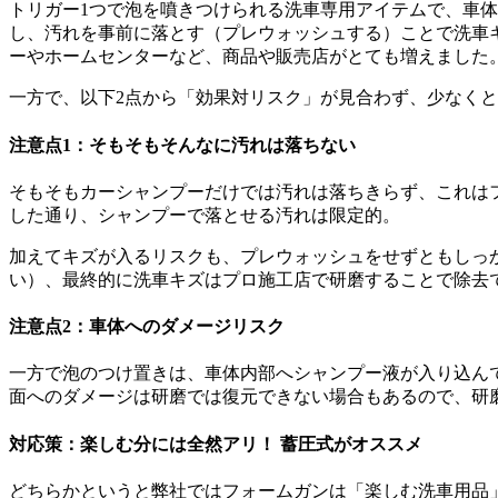
トリガー1つで泡を噴きつけられる洗車専用アイテムで、車体
し、汚れを事前に落とす（プレウォッシュする）ことで洗車
ーやホームセンターなど、商品や販売店がとても増えました
一方で、以下2点から「効果対リスク」が見合わず、少なく
注意点1：そもそもそんなに汚れは落ちない
そもそもカーシャンプーだけでは汚れは落ちきらず、これは
した通り、シャンプーで落とせる汚れは限定的。
加えてキズが入るリスクも、プレウォッシュをせずともしっ
い）、最終的に洗車キズはプロ施工店で研磨することで除去
注意点2：車体へのダメージリスク
一方で泡のつけ置きは、車体内部へシャンプー液が入り込ん
面へのダメージは研磨では復元できない場合もあるので、研
対応策：楽しむ分には全然アリ！ 蓄圧式がオススメ
どちらかというと弊社ではフォームガンは「楽しむ洗車用品