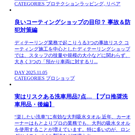
CATEGORIES
プロテクションラッピング, リペア
良いコーティングショップの目印？ 事故＆防
犯対策編
ディテーリング業務で起こりうる3つの事故リスク コ
ーティング施工を中心としたディテーリングショップ
では、スタッフの技量や規模の大小などに関わらず、
大きく3つの「預かり車両に対するリ...
DAY
2025.11.05
CATEGORIES
プロショップ
実はリスクある洗車用品7点… 【プロ推奨洗
車用品・後編】
“楽したい洗車”に有効な大判吸水タオル 近年、カーオ
ーナーはもとよりプロの業務でも、大判の吸水タオル
を使用することが増えています。特に多いのが、ロン