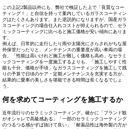
この上記2製品以外にも、弊社で検証した上で「良質なコー
ティング！」と自信を持って案内しているガラスコーティン
グはたくさんあります。また逆説的になりますが、国産ガラ
スコーティングの場合仕入れコストが抑えられるので、セラ
ミックコーティングに比べると施工価格が安い傾向にありま
す。
例えば、日常的に走行したり雨や太陽光にさらされがちな屋
外保管だったりと、メンテナンスの重要度が高い車両の場
合。「性能は高いけれど施工が難しく価格も高め」なセラミ
ックコーティングを一度施工するよりも、「施工しやすく性
能も十分、価格が手頃」なガラスコーティングを施工して残
りの予算で日頃のケア・定期メンテナンスを充実する方が、
結果的に愛車の美しさを堪能できる時間は長くなるでしょ
う。
何を求めてコーティングを施工するか
近年流行りのセラミックコーティング。確かに「ブランド観
がオシャレで高級感ある」「一部のセラミックコーティング
のつるつる感がずば抜けて良い」「耐薬品性は海外製の方が