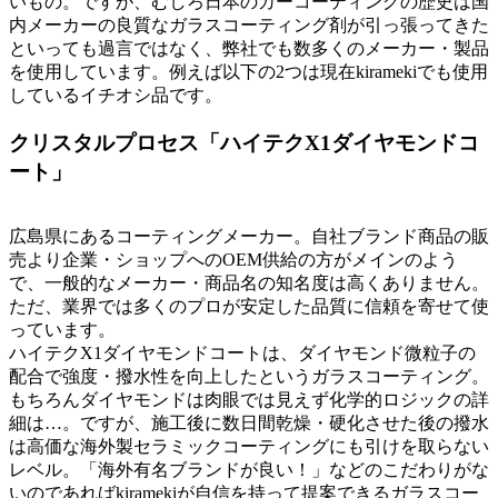
いもの。ですが、むしろ日本のカーコーティングの歴史は国
内メーカーの良質なガラスコーティング剤が引っ張ってきた
といっても過言ではなく、弊社でも数多くのメーカー・製品
を使用しています。例えば以下の2つは現在kiramekiでも使用
しているイチオシ品です。
クリスタルプロセス「ハイテクX1ダイヤモンドコ
ート」
広島県にあるコーティングメーカー。自社ブランド商品の販
売より企業・ショップへのOEM供給の方がメインのよう
で、一般的なメーカー・商品名の知名度は高くありません。
ただ、業界では多くのプロが安定した品質に信頼を寄せて使
っています。
ハイテクX1ダイヤモンドコートは、ダイヤモンド微粒子の
配合で強度・撥水性を向上したというガラスコーティング。
もちろんダイヤモンドは肉眼では見えず化学的ロジックの詳
細は…。ですが、施工後に数日間乾燥・硬化させた後の撥水
は高価な海外製セラミックコーティングにも引けを取らない
レベル。「海外有名ブランドが良い！」などのこだわりがな
いのであればkiramekiが自信を持って提案できるガラスコー