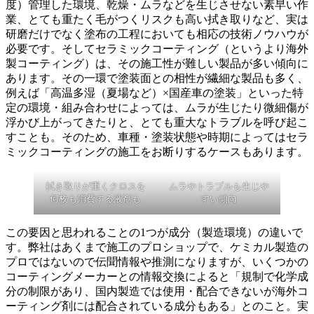
度）管理した環境、乾燥・ムラなどを生じさせない素早い作
業、とても重たく毛がつくリスクも高い拭き取りなど、実は
研磨だけでなく塗布の工程においても相応の技術ノウハウが
必要です。そしてセラミックコーティング（というより海外
製コーティング）は、その施工性が難しい製品が多い傾向に
あります。その一環で塗装面との相性が繊細な製品も多く、
例えば「高温多湿（夏場など）×国産車の塗装」といった特
定の環境・組み合わせによっては、ムラが生じたり微細傷が
浮かび上がってきたりと、とても重大なトラブルを呼び起こ
すことも。そのため、車種・塗装状態や時期によってはセラ
ミックコーティングの施工をお断りするケースもあります。
拭き取りが重くクロスを
ムラやトラブルも生じや
何枚も消費する液剤も
すい傾向
この要因と思われることの1つが成分（製造環境）の違いで
す。弊社はあくまで施工のプロショップで、ケミカル製造の
プロではないので伝聞情報や推測になりますが、いくつかの
コーティングメーカーとの情報交換によると「規制で化学成
分の制限があり、国内製造では使用・配合できないが海外コ
ーティング剤には配合されている成分もある」とのこと。実