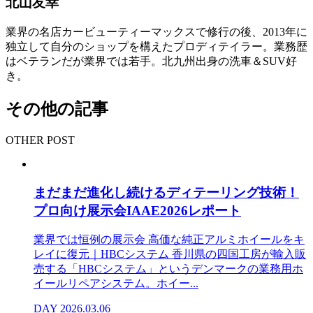
北山友幸
業界の名店カービューティーマックスで修行の後、2013年に
独立して自分のショップを構えたプロディテイラー。業務歴
はベテランだが業界では若手。北九州出身の洗車＆SUV好
き。
その他の記事
OTHER POST
まだまだ進化し続けるディテーリング技術！
プロ向け展示会IAAE2026レポート
業界では恒例の展示会 高価な純正アルミホイールをキ
レイに復元｜HBCシステム 香川県の四国工房が輸入販
売する「HBCシステム」というデンマークの業務用ホ
イールリペアシステム。ホイー...
DAY
2026.03.06