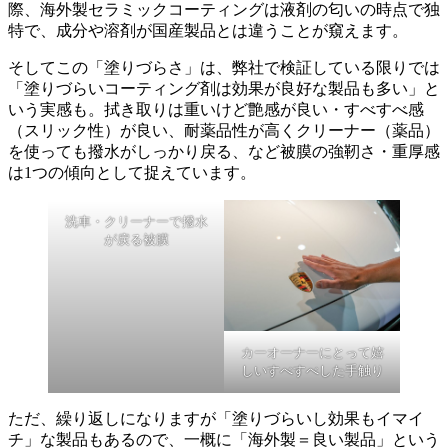
際、海外製セラミックコーティングは液剤の匂いの時点で独
特で、成分や溶剤が国産製品とは違うことが窺えます。
そしてこの「塗りづらさ」は、弊社で検証している限りでは
「塗りづらいコーティング剤は効果が良好な製品も多い」と
いう実感も。拭き取りは重いけど艶感が良い・すべすべ感
（スリック性）が良い、耐薬品性が高くクリーナー（薬品）
を使っても撥水がしっかり戻る、など被膜の強靭さ・重厚感
は1つの傾向として捉えています。
洗車・クリーナーで撥水
が戻る被膜
カーオーナーにとって嬉
しいすべすべした手触り
ただ、繰り返しになりますが「塗りづらいし効果もイマイ
チ」な製品もあるので、一概に「海外製＝良い製品」という