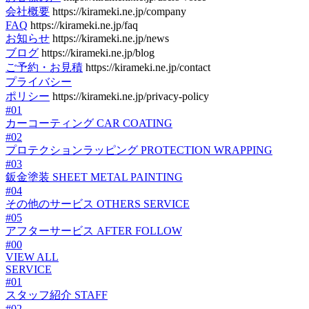
会社概要
https://kirameki.ne.jp/company
FAQ
https://kirameki.ne.jp/faq
お知らせ
https://kirameki.ne.jp/news
ブログ
https://kirameki.ne.jp/blog
ご予約・お見積
https://kirameki.ne.jp/contact
プライバシー
ポリシー
https://kirameki.ne.jp/privacy-policy
#01
カーコーティング
CAR COATING
#02
プロテクションラッピング
PROTECTION WRAPPING
#03
鈑金塗装
SHEET METAL PAINTING
#04
その他のサービス
OTHERS SERVICE
#05
アフターサービス
AFTER FOLLOW
#00
VIEW ALL
SERVICE
#01
スタッフ紹介
STAFF
#02