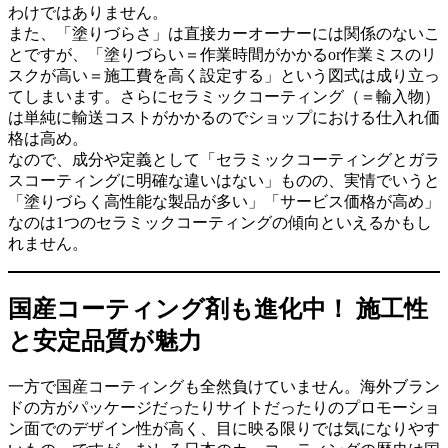
わけではありません。
また、「塗りづらさ」は直接カーオーナーには関係のないこ
とですが、「塗りづらい＝作業時間がかかるor作業ミスのリ
スクが高い＝施工費を高く設定する」という図式は成り立っ
てしまいます。さらにセラミックコーティング（＝輸入物）
は単純に輸送コストがかかるのでショップにおける仕入れ価
格は高め。
なので、成分や定義として「セラミックコーティングとガラ
スコーティングに明確な違いはない」ものの、実情でいうと
「塗りづらく高性能な製品が多い」「サービス価格が高め」
なのは1つのセラミックコーティングの傾向といえるかもし
れません。
国産コーティング剤も進化中！ 施工性
と安定品質が魅力
一方で国産コーティングも全然負けていません。海外ブラン
ドの方がパッケージだったりサイトだったりのプロモーショ
ン面でのデザイン性が高く、目に映る限りでは気になりやす