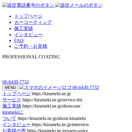
トップページ
カーコーティング
施工実績
インタビュー
FAQ
ご予約・お見積
PROFESSIONAL COATING
06-6430-7732
06-6430-7732
MENU
トップページ
https://kirameki.ne.jp
サービス
https://kirameki.ne.jp/service-list
施工実績
https://kirameki.ne.jp/showcase
kiramekiに
ついて
https://kirameki.ne.jp/about-kirameki
インタビュー
https://kirameki.ne.jp/interview
お客様の声
https://kirameki.ne.jp/users-voice