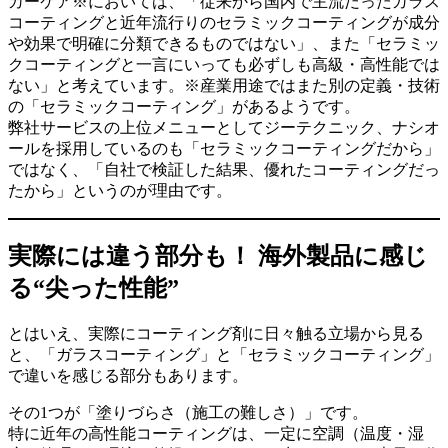
カーケア※においては、「従来から国内で主流だったガラス
コーティングと近年流行りのセラミックコーティングが成分
や効果で明確に分類できるものではない」、また「セラミッ
クコーティングと一言にいっても必ずしも高級・高性能では
ない」と考えています。※産業用途ではまた別の定義・技術
の「セラミックコーティング」があるようです。
弊社サービスの上位メニューとしてジーテクニック、ナシオ
ールを採用しているのも「セラミックコーティングだから」
ではなく、「自社で検証した結果、優れたコーティングだっ
たから」というのが理由です。
実際には違う部分も！ 海外製品に感じ
る“尖った性能”
とはいえ、実際にコーティング剤に日々触る立場から見る
と、「ガラスコーティング」と「セラミックコーティング」
で違いを感じる部分もあります。
その1つが「塗りづらさ（施工の難しさ）」です。
特に近年の高性能コーティングは、一定に空調（温度・湿