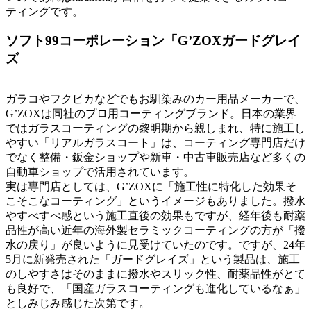
ティングです。
ソフト99コーポレーション「G’ZOXガードグレイ
ズ
ガラコやフクピカなどでもお馴染みのカー用品メーカーで、
G’ZOXは同社のプロ用コーティングブランド。日本の業界
ではガラスコーティングの黎明期から親しまれ、特に施工し
やすい「リアルガラスコート」は、コーティング専門店だけ
でなく整備・鈑金ショップや新車・中古車販売店など多くの
自動車ショップで活用されています。
実は専門店としては、G’ZOXに「施工性に特化した効果そ
こそこなコーティング」というイメージもありました。撥水
やすべすべ感という施工直後の効果もですが、経年後も耐薬
品性が高い近年の海外製セラミックコーティングの方が「撥
水の戻り」が良いように見受けていたのです。ですが、24年
5月に新発売された「ガードグレイズ」という製品は、施工
のしやすさはそのままに撥水やスリック性、耐薬品性がとて
も良好で、「国産ガラスコーティングも進化しているなぁ」
としみじみ感じた次第です。