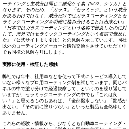
ーティングも主成分は同じ二酸化ケイ素（SiO2、シリカ）と
なります。そのため、「ガラス」「セラミック」という成分
があるわけではなく、成分だけではガラスコーティングとセ
ラミックコーティングを明確に棲み分けることは出来ない
』
『
日本ではガラスコーティングという名称で普及したのに対
して、海外ではセラミックコーティングという名前で普及し
た
』（公式サイトより引用）との見解を示しています。同社
以外のコーティングメーカーと情報交換をさせていただく中
でも同様の見解を耳にします。
実際に使用・検証した感触
弊社では年中、社用車などを使って正式にサービス導入して
いない様々なプロ用コーティング剤を試しています。同じパ
ネルの中で塗り分けで経過観察して、というのを繰り返して
いますが、セラミックコーティングの中でも「これは良
い！」と思えるものもあれば、「全然撥水しない」「艶感が
出ない」「その割に塗りづらい」といった製品も全然珍しく
ありません。
これらの経験・情報から、少なくとも自動車コーティング・