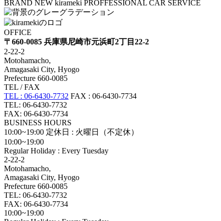
BRAND NEW kirameki PROFFESSIONAL CAR SERVICE
OFFICE
〒660-0085 兵庫県尼崎市元浜町2丁目22-2
2-22-2
Motohamacho,
Amagasaki City, Hyogo
Prefecture 660-0085
TEL / FAX
TEL : 06-6430-7732
FAX : 06-6430-7734
TEL: 06-6430-7732
FAX: 06-6430-7734
BUSINESS HOURS
10:00~19:00
定休日 : 火曜日（不定休）
10:00~19:00
Regular Holiday : Every Tuesday
2-22-2
Motohamacho,
Amagasaki City, Hyogo
Prefecture 660-0085
TEL: 06-6430-7732
FAX: 06-6430-7734
10:00~19:00