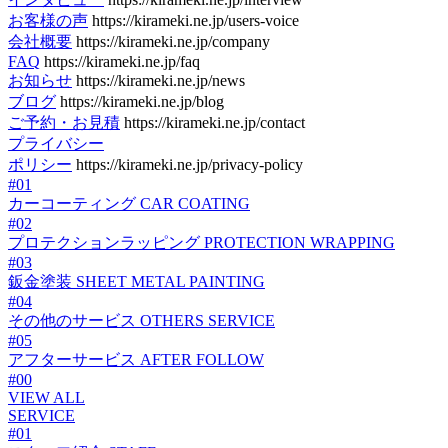
お客様の声
https://kirameki.ne.jp/users-voice
会社概要
https://kirameki.ne.jp/company
FAQ
https://kirameki.ne.jp/faq
お知らせ
https://kirameki.ne.jp/news
ブログ
https://kirameki.ne.jp/blog
ご予約・お見積
https://kirameki.ne.jp/contact
プライバシー
ポリシー
https://kirameki.ne.jp/privacy-policy
#01
カーコーティング
CAR COATING
#02
プロテクションラッピング
PROTECTION WRAPPING
#03
鈑金塗装
SHEET METAL PAINTING
#04
その他のサービス
OTHERS SERVICE
#05
アフターサービス
AFTER FOLLOW
#00
VIEW ALL
SERVICE
#01