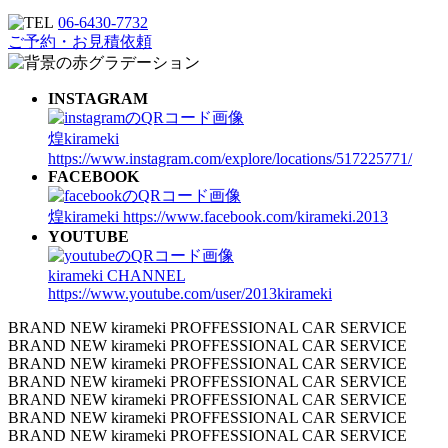
ジ
06-6430-7732
送
ご予約・お見積依頼
り
INSTAGRAM
煌kirameki
https://www.instagram.com/explore/locations/517225771/
FACEBOOK
煌kirameki
https://www.facebook.com/kirameki.2013
YOUTUBE
kirameki CHANNEL
https://www.youtube.com/user/2013kirameki
BRAND NEW kirameki PROFFESSIONAL CAR SERVICE
BRAND NEW kirameki PROFFESSIONAL CAR SERVICE
BRAND NEW kirameki PROFFESSIONAL CAR SERVICE
BRAND NEW kirameki PROFFESSIONAL CAR SERVICE
BRAND NEW kirameki PROFFESSIONAL CAR SERVICE
BRAND NEW kirameki PROFFESSIONAL CAR SERVICE
BRAND NEW kirameki PROFFESSIONAL CAR SERVICE