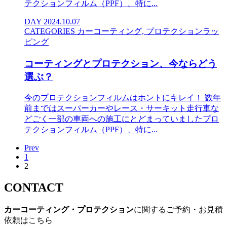
テクションフィルム（PPF）、特に...
DAY
2024.10.07
CATEGORIES
カーコーティング, プロテクションラッ
ピング
コーティングとプロテクション、今ならどう
選ぶ？
今のプロテクションフィルムはホントにキレイ！ 数年
前まではスーパーカーやレース・サーキット走行車な
どごく一部の車両への施工にとどまっていましたプロ
テクションフィルム（PPF）、特に...
Prev
投
1
稿
2
の
CONTACT
ペ
カーコーティング・プロテクション
に関するご予約・お見積
ー
依頼はこちら