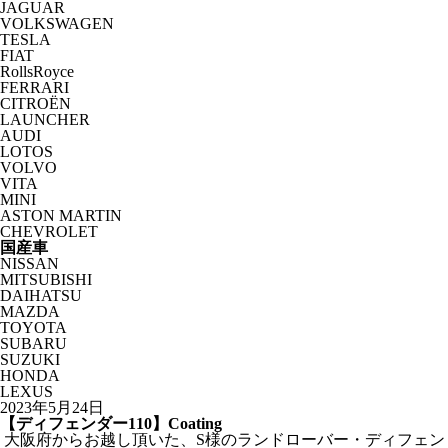
JAGUAR
VOLKSWAGEN
TESLA
FIAT
RollsRoyce
FERRARI
CITROËN
LAUNCHER
AUDI
LOTOS
VOLVO
VITA
MINI
ASTON MARTIN
CHEVROLET
国産車
NISSAN
MITSUBISHI
DAIHATSU
MAZDA
TOYOTA
SUBARU
SUZUKI
HONDA
LEXUS
2023年5月24日
【ディフェンダー110】Coating
大阪府からお越し頂いた、S様のランドローバー・ディフェン