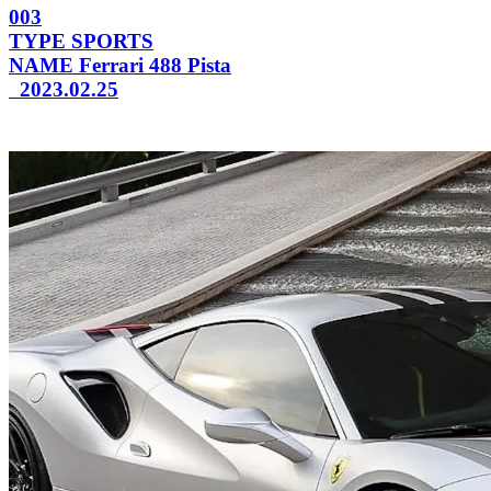
003
TYPE
SPORTS
NAME
Ferrari 488 Pista
2023.02.25