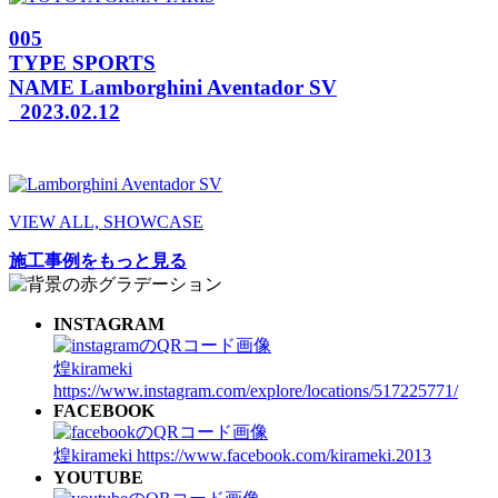
005
TYPE
SPORTS
NAME
Lamborghini Aventador SV
2023.02.12
VIEW ALL, SHOWCASE
施工事例をもっと見る
INSTAGRAM
煌kirameki
https://www.instagram.com/explore/locations/517225771/
FACEBOOK
煌kirameki
https://www.facebook.com/kirameki.2013
YOUTUBE