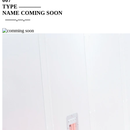
007
TYPE
————
NAME
COMING SOON
——.—.—