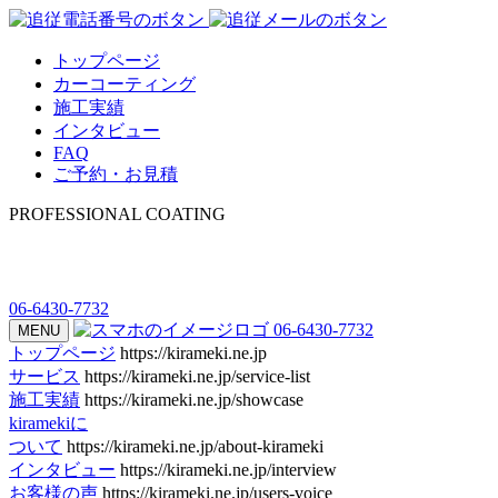
トップページ
カーコーティング
施工実績
インタビュー
FAQ
ご予約・お見積
PROFESSIONAL COATING
06-6430-7732
06-6430-7732
MENU
トップページ
https://kirameki.ne.jp
サービス
https://kirameki.ne.jp/service-list
施工実績
https://kirameki.ne.jp/showcase
kiramekiに
ついて
https://kirameki.ne.jp/about-kirameki
インタビュー
https://kirameki.ne.jp/interview
お客様の声
https://kirameki.ne.jp/users-voice