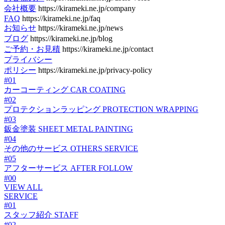
会社概要
https://kirameki.ne.jp/company
FAQ
https://kirameki.ne.jp/faq
お知らせ
https://kirameki.ne.jp/news
ブログ
https://kirameki.ne.jp/blog
ご予約・お見積
https://kirameki.ne.jp/contact
プライバシー
ポリシー
https://kirameki.ne.jp/privacy-policy
#01
カーコーティング
CAR COATING
#02
プロテクションラッピング
PROTECTION WRAPPING
#03
鈑金塗装
SHEET METAL PAINTING
#04
その他のサービス
OTHERS SERVICE
#05
アフターサービス
AFTER FOLLOW
#00
VIEW ALL
SERVICE
#01
スタッフ紹介
STAFF
#02