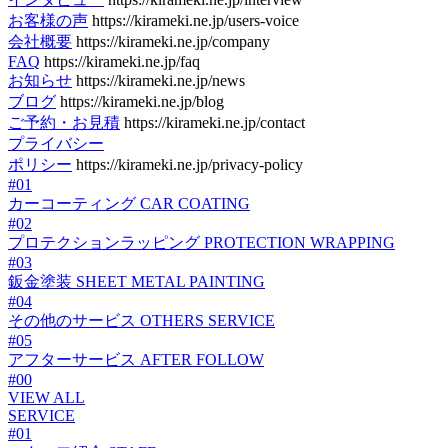
お客様の声
https://kirameki.ne.jp/users-voice
会社概要
https://kirameki.ne.jp/company
FAQ
https://kirameki.ne.jp/faq
お知らせ
https://kirameki.ne.jp/news
ブログ
https://kirameki.ne.jp/blog
ご予約・お見積
https://kirameki.ne.jp/contact
プライバシー
ポリシー
https://kirameki.ne.jp/privacy-policy
#01
カーコーティング
CAR COATING
#02
プロテクションラッピング
PROTECTION WRAPPING
#03
鈑金塗装
SHEET METAL PAINTING
#04
その他のサービス
OTHERS SERVICE
#05
アフターサービス
AFTER FOLLOW
#00
VIEW ALL
SERVICE
#01