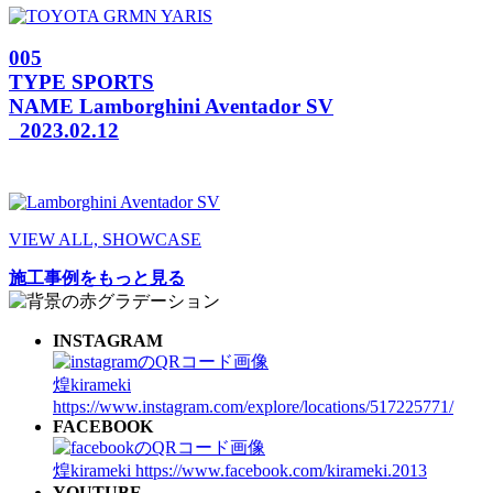
005
TYPE
SPORTS
NAME
Lamborghini Aventador SV
2023.02.12
VIEW ALL, SHOWCASE
施工事例をもっと見る
INSTAGRAM
煌kirameki
https://www.instagram.com/explore/locations/517225771/
FACEBOOK
煌kirameki
https://www.facebook.com/kirameki.2013
YOUTUBE