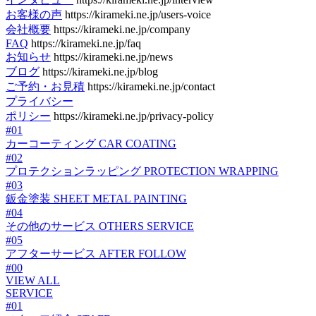
お客様の声
https://kirameki.ne.jp/users-voice
会社概要
https://kirameki.ne.jp/company
FAQ
https://kirameki.ne.jp/faq
お知らせ
https://kirameki.ne.jp/news
ブログ
https://kirameki.ne.jp/blog
ご予約・お見積
https://kirameki.ne.jp/contact
プライバシー
ポリシー
https://kirameki.ne.jp/privacy-policy
#01
カーコーティング
CAR COATING
#02
プロテクションラッピング
PROTECTION WRAPPING
#03
鈑金塗装
SHEET METAL PAINTING
#04
その他のサービス
OTHERS SERVICE
#05
アフターサービス
AFTER FOLLOW
#00
VIEW ALL
SERVICE
#01