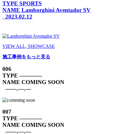
TYPE
SPORTS
NAME
Lamborghini Aventador SV
2023.02.12
VIEW ALL, SHOWCASE
施工事例をもっと見る
006
TYPE
————
NAME
COMING SOON
——.—.—
007
TYPE
————
NAME
COMING SOON
——.—.—