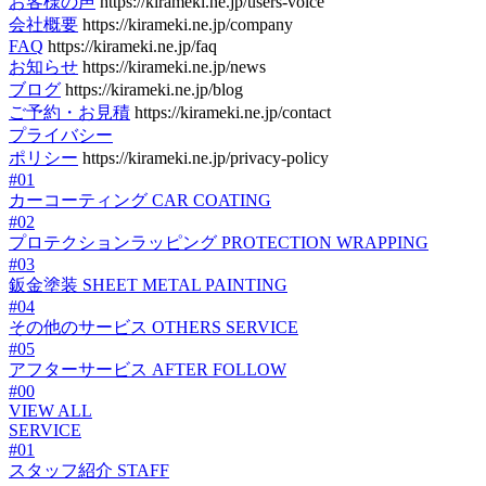
お客様の声
https://kirameki.ne.jp/users-voice
会社概要
https://kirameki.ne.jp/company
FAQ
https://kirameki.ne.jp/faq
お知らせ
https://kirameki.ne.jp/news
ブログ
https://kirameki.ne.jp/blog
ご予約・お見積
https://kirameki.ne.jp/contact
プライバシー
ポリシー
https://kirameki.ne.jp/privacy-policy
#01
カーコーティング
CAR COATING
#02
プロテクションラッピング
PROTECTION WRAPPING
#03
鈑金塗装
SHEET METAL PAINTING
#04
その他のサービス
OTHERS SERVICE
#05
アフターサービス
AFTER FOLLOW
#00
VIEW ALL
SERVICE
#01
スタッフ紹介
STAFF