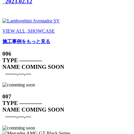
2023.02.12
VIEW ALL, SHOWCASE
施工事例をもっと見る
006
TYPE
————
NAME
COMING SOON
——.—.—
007
TYPE
————
NAME
COMING SOON
——.—.—