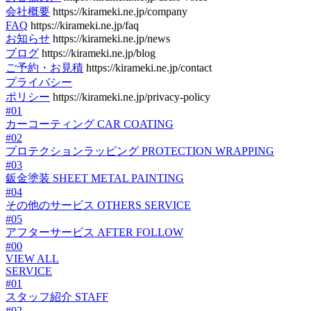
会社概要
https://kirameki.ne.jp/company
FAQ
https://kirameki.ne.jp/faq
お知らせ
https://kirameki.ne.jp/news
ブログ
https://kirameki.ne.jp/blog
ご予約・お見積
https://kirameki.ne.jp/contact
プライバシー
ポリシー
https://kirameki.ne.jp/privacy-policy
#01
カーコーティング
CAR COATING
#02
プロテクションラッピング
PROTECTION WRAPPING
#03
鈑金塗装
SHEET METAL PAINTING
#04
その他のサービス
OTHERS SERVICE
#05
アフターサービス
AFTER FOLLOW
#00
VIEW ALL
SERVICE
#01
スタッフ紹介
STAFF
#02