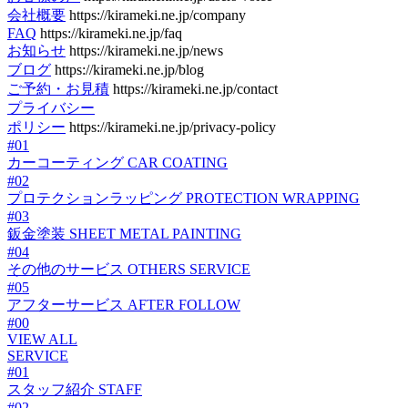
会社概要
https://kirameki.ne.jp/company
FAQ
https://kirameki.ne.jp/faq
お知らせ
https://kirameki.ne.jp/news
ブログ
https://kirameki.ne.jp/blog
ご予約・お見積
https://kirameki.ne.jp/contact
プライバシー
ポリシー
https://kirameki.ne.jp/privacy-policy
#01
カーコーティング
CAR COATING
#02
プロテクションラッピング
PROTECTION WRAPPING
#03
鈑金塗装
SHEET METAL PAINTING
#04
その他のサービス
OTHERS SERVICE
#05
アフターサービス
AFTER FOLLOW
#00
VIEW ALL
SERVICE
#01
スタッフ紹介
STAFF
#02