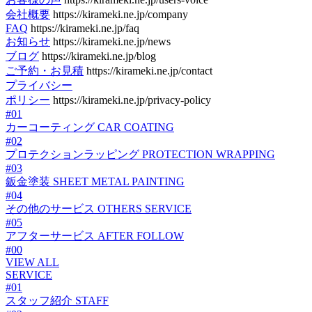
会社概要
https://kirameki.ne.jp/company
FAQ
https://kirameki.ne.jp/faq
お知らせ
https://kirameki.ne.jp/news
ブログ
https://kirameki.ne.jp/blog
ご予約・お見積
https://kirameki.ne.jp/contact
プライバシー
ポリシー
https://kirameki.ne.jp/privacy-policy
#01
カーコーティング
CAR COATING
#02
プロテクションラッピング
PROTECTION WRAPPING
#03
鈑金塗装
SHEET METAL PAINTING
#04
その他のサービス
OTHERS SERVICE
#05
アフターサービス
AFTER FOLLOW
#00
VIEW ALL
SERVICE
#01
スタッフ紹介
STAFF