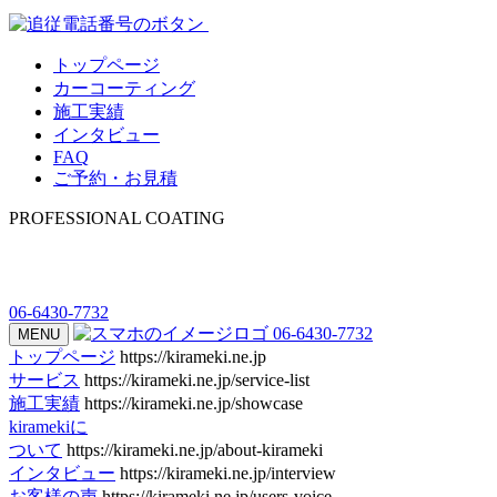
トップページ
カーコーティング
施工実績
インタビュー
FAQ
ご予約・お見積
PROFESSIONAL COATING
06-6430-7732
06-6430-7732
MENU
トップページ
https://kirameki.ne.jp
サービス
https://kirameki.ne.jp/service-list
施工実績
https://kirameki.ne.jp/showcase
kiramekiに
ついて
https://kirameki.ne.jp/about-kirameki
インタビュー
https://kirameki.ne.jp/interview
お客様の声
https://kirameki.ne.jp/users-voice