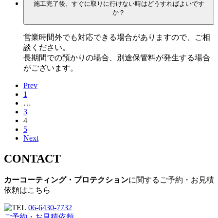
施工完了後、すぐに取りに行けない時はどうすればよいです
か？
営業時間外でも対応できる場合がありますので、ご相
談ください。
長期間での預かりの場合、別途保管料が発生する場合
がございます。
Prev
投
1
稿
…
3
の
4
5
ペ
Next
ー
CONTACT
ジ
カーコーティング・プロテクション
に関するご予約・お見積
送
依頼はこちら
り
06-6430-7732
ご予約・お見積依頼