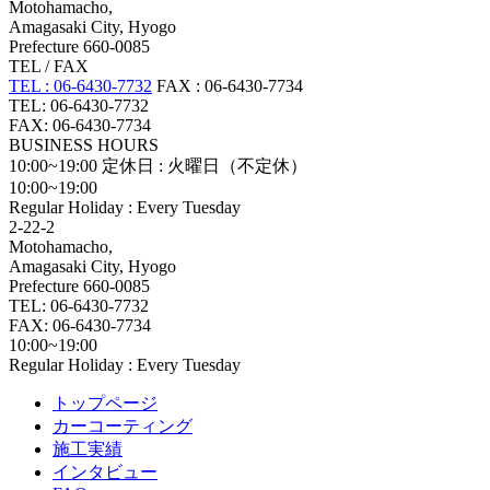
Motohamacho,
Amagasaki City, Hyogo
Prefecture 660-0085
TEL / FAX
TEL : 06-6430-7732
FAX : 06-6430-7734
TEL: 06-6430-7732
FAX: 06-6430-7734
BUSINESS HOURS
10:00~19:00
定休日 : 火曜日（不定休）
10:00~19:00
Regular Holiday : Every Tuesday
2-22-2
Motohamacho,
Amagasaki City, Hyogo
Prefecture 660-0085
TEL: 06-6430-7732
FAX: 06-6430-7734
10:00~19:00
Regular Holiday : Every Tuesday
トップページ
カーコーティング
施工実績
インタビュー