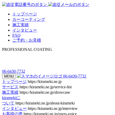
トップページ
カーコーティング
施工実績
インタビュー
FAQ
ご予約・お見積
PROFESSIONAL COATING
06-6430-7732
06-6430-7732
MENU
トップページ
https://kirameki.ne.jp
サービス
https://kirameki.ne.jp/service-list
施工実績
https://kirameki.ne.jp/showcase
kiramekiに
ついて
https://kirameki.ne.jp/about-kirameki
インタビュー
https://kirameki.ne.jp/interview
お客様の声
https://kirameki.ne.jp/users-voice