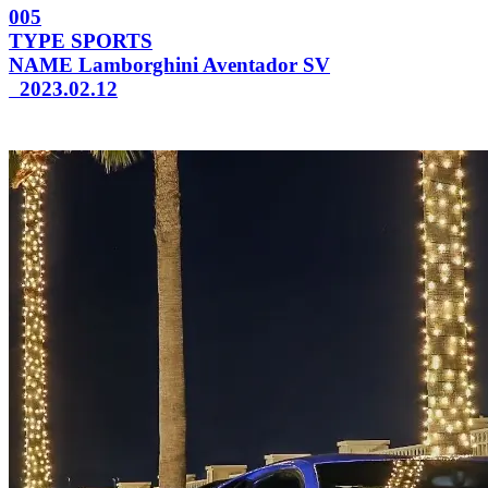
005
TYPE
SPORTS
NAME
Lamborghini Aventador SV
2023.02.12