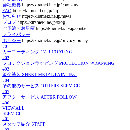
会社概要
https://kirameki.ne.jp/company
FAQ
https://kirameki.ne.jp/faq
お知らせ
https://kirameki.ne.jp/news
ブログ
https://kirameki.ne.jp/blog
ご予約・お見積
https://kirameki.ne.jp/contact
プライバシー
ポリシー
https://kirameki.ne.jp/privacy-policy
#01
カーコーティング
CAR COATING
#02
プロテクションラッピング
PROTECTION WRAPPING
#03
鈑金塗装
SHEET METAL PAINTING
#04
その他のサービス
OTHERS SERVICE
#05
アフターサービス
AFTER FOLLOW
#00
VIEW ALL
SERVICE
#01
スタッフ紹介
STAFF
#02