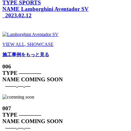
TYPE
SPORTS
NAME
Lamborghini Aventador SV
2023.02.12
VIEW ALL, SHOWCASE
施工事例をもっと見る
006
TYPE
————
NAME
COMING SOON
——.—.—
007
TYPE
————
NAME
COMING SOON
——.—.—