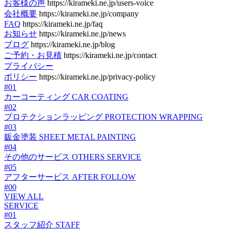
お客様の声
https://kirameki.ne.jp/users-voice
会社概要
https://kirameki.ne.jp/company
FAQ
https://kirameki.ne.jp/faq
お知らせ
https://kirameki.ne.jp/news
ブログ
https://kirameki.ne.jp/blog
ご予約・お見積
https://kirameki.ne.jp/contact
プライバシー
ポリシー
https://kirameki.ne.jp/privacy-policy
#01
カーコーティング
CAR COATING
#02
プロテクションラッピング
PROTECTION WRAPPING
#03
鈑金塗装
SHEET METAL PAINTING
#04
その他のサービス
OTHERS SERVICE
#05
アフターサービス
AFTER FOLLOW
#00
VIEW ALL
SERVICE
#01
スタッフ紹介
STAFF