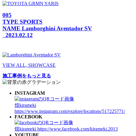
005
TYPE
SPORTS
NAME
Lamborghini Aventador SV
2023.02.12
VIEW ALL, SHOWCASE
施工事例をもっと見る
INSTAGRAM
煌kirameki
https://www.instagram.com/explore/locations/517225771/
FACEBOOK
煌kirameki
https://www.facebook.com/kirameki.2013
YOUTUBE