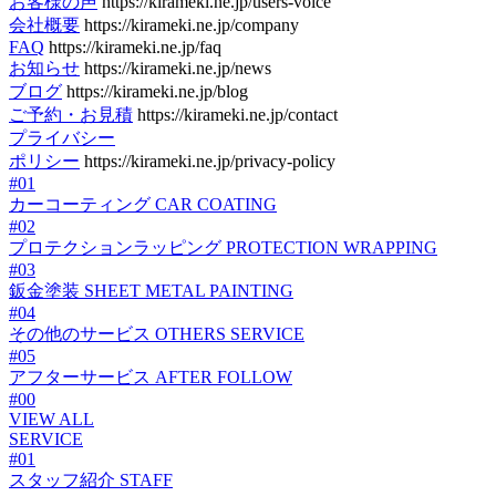
お客様の声
https://kirameki.ne.jp/users-voice
会社概要
https://kirameki.ne.jp/company
FAQ
https://kirameki.ne.jp/faq
お知らせ
https://kirameki.ne.jp/news
ブログ
https://kirameki.ne.jp/blog
ご予約・お見積
https://kirameki.ne.jp/contact
プライバシー
ポリシー
https://kirameki.ne.jp/privacy-policy
#01
カーコーティング
CAR COATING
#02
プロテクションラッピング
PROTECTION WRAPPING
#03
鈑金塗装
SHEET METAL PAINTING
#04
その他のサービス
OTHERS SERVICE
#05
アフターサービス
AFTER FOLLOW
#00
VIEW ALL
SERVICE
#01
スタッフ紹介
STAFF