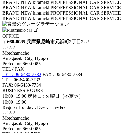
ー
BRAND NEW kirameki PROFFESSIONAL CAR SERVICE
BRAND NEW kirameki PROFFESSIONAL CAR SERVICE
ジ
BRAND NEW kirameki PROFFESSIONAL CAR SERVICE
送
BRAND NEW kirameki PROFFESSIONAL CAR SERVICE
り
OFFICE
〒660-0085 兵庫県尼崎市元浜町2丁目22-2
2-22-2
Motohamacho,
Amagasaki City, Hyogo
Prefecture 660-0085
TEL / FAX
TEL : 06-6430-7732
FAX : 06-6430-7734
TEL: 06-6430-7732
FAX: 06-6430-7734
BUSINESS HOURS
10:00~19:00
定休日 : 火曜日（不定休）
10:00~19:00
Regular Holiday : Every Tuesday
2-22-2
Motohamacho,
Amagasaki City, Hyogo
Prefecture 660-0085