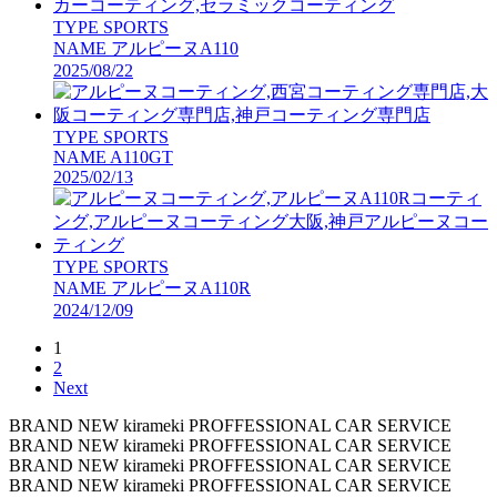
TYPE
SPORTS
NAME
アルピーヌA110
2025/08/22
TYPE
SPORTS
NAME
A110GT
2025/02/13
TYPE
SPORTS
NAME
アルピーヌA110R
2024/12/09
1
投
2
稿
Next
の
BRAND NEW kirameki PROFFESSIONAL CAR SERVICE
BRAND NEW kirameki PROFFESSIONAL CAR SERVICE
ペ
BRAND NEW kirameki PROFFESSIONAL CAR SERVICE
BRAND NEW kirameki PROFFESSIONAL CAR SERVICE