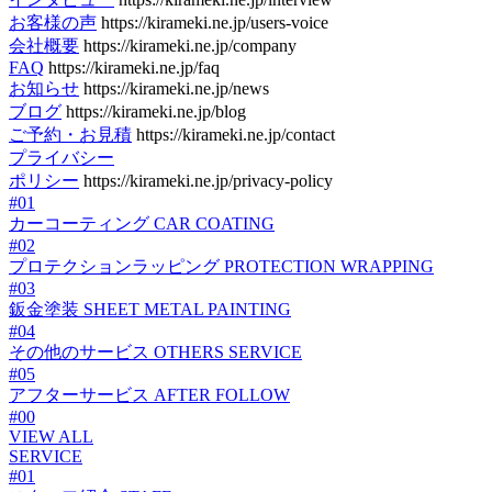
お客様の声
https://kirameki.ne.jp/users-voice
会社概要
https://kirameki.ne.jp/company
FAQ
https://kirameki.ne.jp/faq
お知らせ
https://kirameki.ne.jp/news
ブログ
https://kirameki.ne.jp/blog
ご予約・お見積
https://kirameki.ne.jp/contact
プライバシー
ポリシー
https://kirameki.ne.jp/privacy-policy
#01
カーコーティング
CAR COATING
#02
プロテクションラッピング
PROTECTION WRAPPING
#03
鈑金塗装
SHEET METAL PAINTING
#04
その他のサービス
OTHERS SERVICE
#05
アフターサービス
AFTER FOLLOW
#00
VIEW ALL
SERVICE
#01