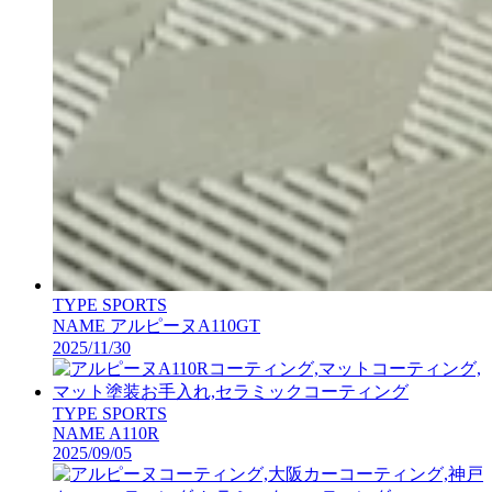
TYPE
SPORTS
NAME
アルピーヌA110GT
2025/11/30
TYPE
SPORTS
NAME
A110R
2025/09/05