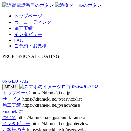
トップページ
カーコーティング
施工実績
インタビュー
FAQ
ご予約・お見積
PROFESSIONAL COATING
06-6430-7732
06-6430-7732
MENU
トップページ
https://kirameki.ne.jp
サービス
https://kirameki.ne.jp/service-list
施工実績
https://kirameki.ne.jp/showcase
kiramekiに
ついて
https://kirameki.ne.jp/about-kirameki
インタビュー
https://kirameki.ne.jp/interview
お客様の声
https://kirameki.ne.jp/users-voice