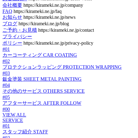
会社概要
https://kirameki.ne.jp/company
FAQ
https://kirameki.ne.jp/faq
お知らせ
https://kirameki.ne.jp/news
ブログ
https://kirameki.ne.jp/blog
ご予約・お見積
https://kirameki.ne.jp/contact
プライバシー
ポリシー
https://kirameki.ne.jp/privacy-policy
#01
カーコーティング
CAR COATING
#02
プロテクションラッピング
PROTECTION WRAPPING
#03
鈑金塗装
SHEET METAL PAINTING
#04
その他のサービス
OTHERS SERVICE
#05
アフターサービス
AFTER FOLLOW
#00
VIEW ALL
SERVICE
#01
スタッフ紹介
STAFF
#02