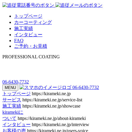
トップページ
カーコーティング
施工実績
インタビュー
FAQ
ご予約・お見積
PROFESSIONAL COATING
06-6430-7732
06-6430-7732
MENU
トップページ
https://kirameki.ne.jp
サービス
https://kirameki.ne.jp/service-list
施工実績
https://kirameki.ne.jp/showcase
kiramekiに
ついて
https://kirameki.ne.jp/about-kirameki
インタビュー
https://kirameki.ne.jp/interview
お客様の声
https://kirameki.ne.jp/users-voice