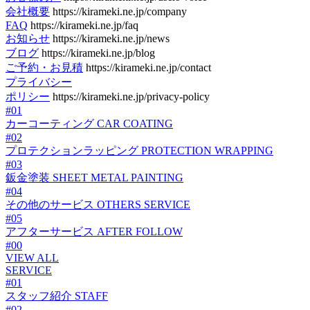
会社概要
https://kirameki.ne.jp/company
FAQ
https://kirameki.ne.jp/faq
お知らせ
https://kirameki.ne.jp/news
ブログ
https://kirameki.ne.jp/blog
ご予約・お見積
https://kirameki.ne.jp/contact
プライバシー
ポリシー
https://kirameki.ne.jp/privacy-policy
#01
カーコーティング
CAR COATING
#02
プロテクションラッピング
PROTECTION WRAPPING
#03
鈑金塗装
SHEET METAL PAINTING
#04
その他のサービス
OTHERS SERVICE
#05
アフターサービス
AFTER FOLLOW
#00
VIEW ALL
SERVICE
#01
スタッフ紹介
STAFF
#02