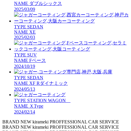
NAME
ダブルシックス
2025/03/09
TYPE
SEDAN
NAME
XE
2025/02/03
TYPE
SUV
NAME
Fペース
2024/10/19
TYPE
SEDAN
NAME
XF Rダイナミック
2024/05/13
TYPE
STATION WAGON
NAME
ＸType
2024/02/14
BRAND NEW kirameki PROFFESSIONAL CAR SERVICE
BRAND NEW kirameki PROFFESSIONAL CAR SERVICE