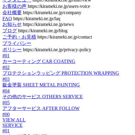
お客様の声
https://kirameki.ne.jp/users-voice
会社概要
https://kirameki.ne.jp/company
FAQ
https://kirameki.ne.jp/faq
お知らせ
https://kirameki.ne.jp/news
ブログ
https://kirameki.ne.jp/blog
ご予約・お見積
https://kirameki.ne.jp/contact
プライバシー
ポリシー
https://kirameki.ne.jp/privacy-policy
#01
カーコーティング
CAR COATING
#02
プロテクションラッピング
PROTECTION WRAPPING
#03
鈑金塗装
SHEET METAL PAINTING
#04
その他のサービス
OTHERS SERVICE
#05
アフターサービス
AFTER FOLLOW
#00
VIEW ALL
SERVICE
#01