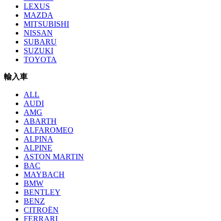
LEXUS
MAZDA
MITSUBISHI
NISSAN
SUBARU
SUZUKI
TOYOTA
輸入車
ALL
AUDI
AMG
ABARTH
ALFAROMEO
ALPINA
ALPINE
ASTON MARTIN
BAC
MAYBACH
BMW
BENTLEY
BENZ
CITROËN
FERRARI