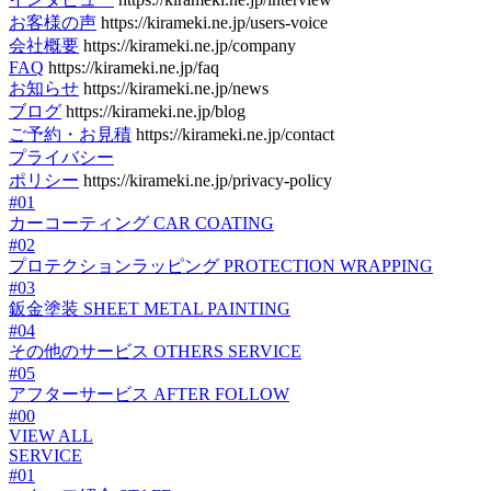
お客様の声
https://kirameki.ne.jp/users-voice
会社概要
https://kirameki.ne.jp/company
FAQ
https://kirameki.ne.jp/faq
お知らせ
https://kirameki.ne.jp/news
ブログ
https://kirameki.ne.jp/blog
ご予約・お見積
https://kirameki.ne.jp/contact
プライバシー
ポリシー
https://kirameki.ne.jp/privacy-policy
#01
カーコーティング
CAR COATING
#02
プロテクションラッピング
PROTECTION WRAPPING
#03
鈑金塗装
SHEET METAL PAINTING
#04
その他のサービス
OTHERS SERVICE
#05
アフターサービス
AFTER FOLLOW
#00
VIEW ALL
SERVICE
#01