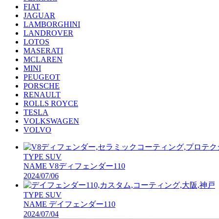
FIAT
JAGUAR
LAMBORGHINI
LANDROVER
LOTOS
MASERATI
MCLAREN
MINI
PEUGEOT
PORSCHE
RENAULT
ROLLS ROYCE
TESLA
VOLKSWAGEN
VOLVO
TYPE
SUV
NAME
V8ディフェンダー110
2024/07/06
TYPE
SUV
NAME
デイフェンダー110
2024/07/04